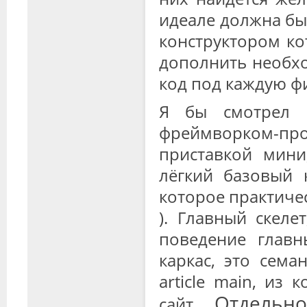
идеале должна бы
конструктором к
дополнить необх
код под каждую ф
Я бы смотрел в
фреймворком-пр
приставкой мини
лёгкий базовый 
которое практическ
). Главный скеле
поведение главн
каркас, это семан
article main, из
Отдельн
сайт.