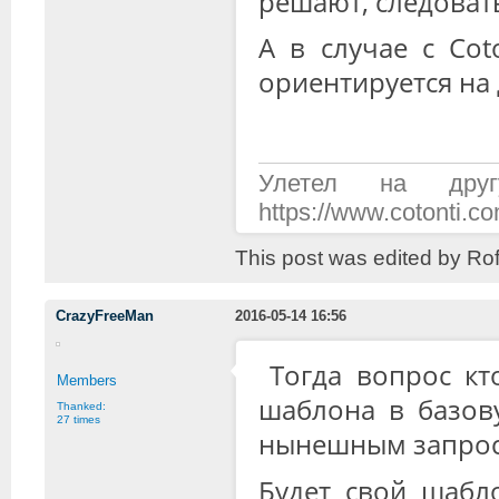
решают, следовать
А в случае с Cot
ориентируется на
Улетел на дру
https://www.cotonti.
This post was edited by Ro
CrazyFreeMan
2016-05-14 16:56
Тогда вопрос кт
Members
шаблона в базов
Thanked:
27 times
нынешным запрос
Будет свой шабло