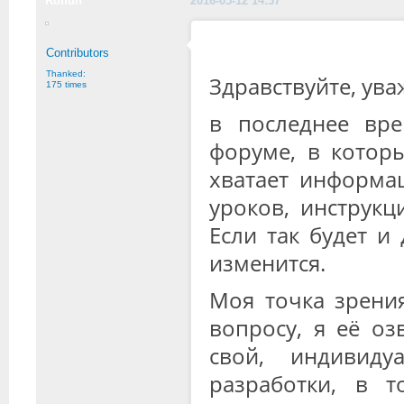
Roffun
2016-05-12 14:37
Contributors
Thanked:
Здравствуйте, ув
175 times
в последнее вр
форуме, в котор
хватает информа
уроков, инструкц
Если так будет и
изменится.
Моя точка зрени
вопросу, я её оз
свой, индивид
разработки, в т