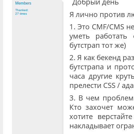
Добрый день
Members
Thanked:
Я лично против л
27 times
1. Это CMF/CMS не
уметь работать
бутстрап тот же)
2. Я как бекенд р
бутстрапа и прот
часа другие крут
прелести CSS / ад
3. В чем проблем
Кто захочет мож
хотите верстайт
накладывает огра