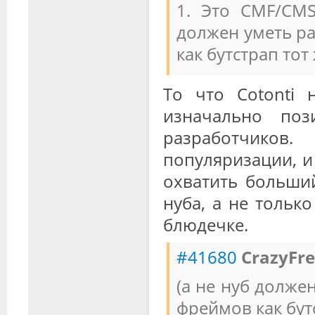
1. Это CMF/CMS
должен уметь р
как бутстрап тот
То что Cotonti 
изначально поз
разработчиков
популяризации, и
охватить больший
нуба, а не тольк
блюдечке.
#41680
CrazyFr
(а не нуб долже
фреймов как бут