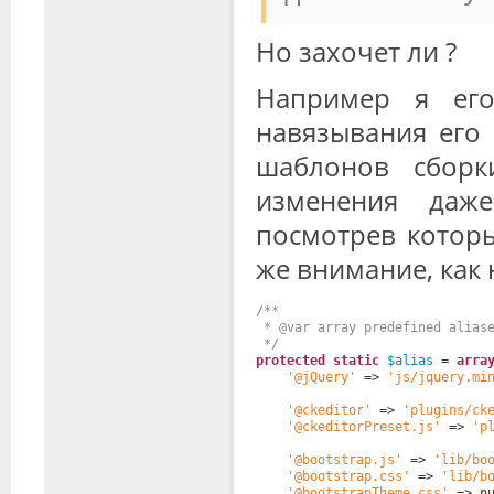
Но захочет ли ?
Например я ег
навязывания его 
шаблонов сборк
изменения даже
посмотрев которы
же внимание, как 
/**
* @var array predefined alias
*/
protected
static
$alias
= 
arra
'@jQuery'
=> 
'js/jquery.mi
'@ckeditor'
=> 
'plugins/ck
'@ckeditorPreset.js'
=> 
'p
'@bootstrap.js'
=> 
'lib/bo
'@bootstrap.css'
=> 
'lib/b
'@bootstrapTheme.css'
=> n