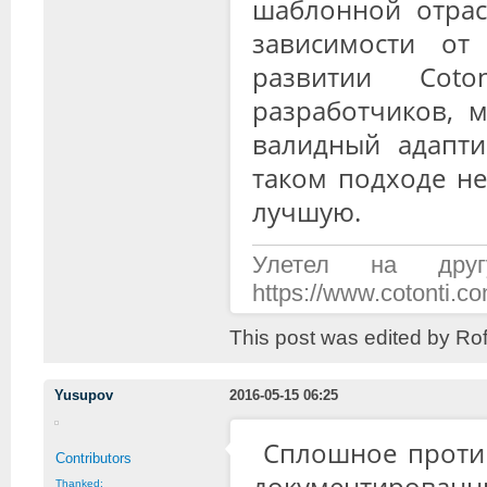
шаблонной отрасл
зависимости от
развитии Coto
разработчиков, м
валидный адапт
таком подходе не
лучшую.
Улетел на дру
https://www.cotonti.
This post was edited by Ro
Yusupov
2016-05-15 06:25
Сплошное проти
Contributors
документирова
Thanked: