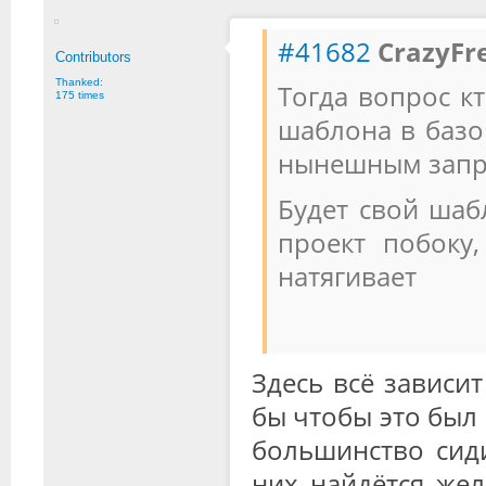
#41682
CrazyFr
Contributors
Thanked:
Тогда вопрос к
175 times
шаблона в базо
нынешным запро
Будет свой шаб
проект побоку,
натягивает
Здесь всё зависит
бы чтобы это был
большинство сиди
них найдётся жел