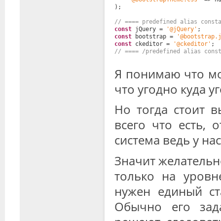
);
// ==== predefined alias const
const
jQuery = 
'@jQuery'
;
const
bootstrap = 
'@bootstrap.
const
ckeditor = 
'@ckeditor'
;
// ==== /predefined alias cons
Я понимаю что мо
что угодно куда уго
Но тогда стоит в
всего что есть, 
система ведь у на
Значит желательн
только на уровн
нужен единый ст
Обычно его зад