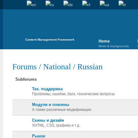
Content Management Framework
Home
News & backgrounds
Forums
/
National
/
Russian
Subforums
Тех. поддержка
Проблемы, ошибки, баги, технические вопросы
Модули и плагины
А также различные модификации
Скины и дизайн
XHTML, CSS, графика и т.д.
Рынок