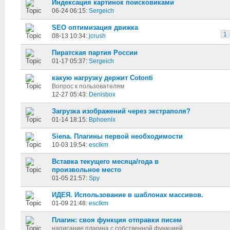
Индексация картинок поисковиками
06-24 06:15:
Sergeich
SEO оптимизация движка
1
08-13 10:34:
jcrush
Пиратская партия России
01-17 05:37:
Sergeich
какую нагрузку держит Cotonti
Вопрос к пользователям
12-27 05:43:
Denisbox
Загрузка изображений через экстраполя?
01-14 18:15:
Bphoenix
Siena. Плагины первой необходимости
10-03 19:54:
esclkm
Вставка текущего месяца/года в
произвольное место
01-05 21:57:
Spy
ИДЕЯ. Использование в шаблонах массивов.
01-09 21:48:
esclkm
Плагин: своя функция отправки писем
написание плагина с собственной функцией