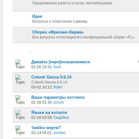
Предложения работы и услуг, купля/продажа
Идеи
Вопросы и пожелания к движку
Сборка «Фриланс-биржа»
Все вопросы относящиеся к неофициальной сборке «FL»
Topics
/
Started
Давайте [пере]познакомимся
02-26 15:31:
Kort
Cotonti Genoa 0.6.14
Cotonti Genoa 0.6.14
03-02 10:12:
Killer
Ваши параметры хостинга
02-28 01:34:
jcrush
Языки на котонти
02-28 03:58:
Oughtem
Seditio мертв?
02-14 05:01:
esclkm