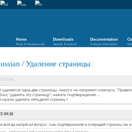
Home
Downloads
Documentation
Co
News & backgrounds
Update & extend
In-depth information
Get
ussian
/
Удаление страницы
23 03:59
и удаляется одна-две страницы, никого не напряжет кликнуть "Править
бокс "удалить эту страницу", нажать подтверждение ...
и нужно удалить пятьдесят страниц ?
23 04:16
я всегда напрягал вопрос : как подтвержения и очередей страниц так и
edev.ru - мой маленький зарождающийся блог о котонти.