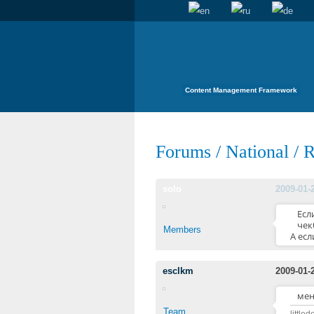
Content Management Framework
Forums
/
National
/
R
solo
2009-01-
Есл
чек
Members
А есл
esclkm
2009-01-
мен
Team
littl