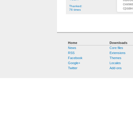
сниже
Thanked:
сравн
76 times
Home
Downloads
News
Core files
RSS
Extensions
Facebook
Themes
Google+
Locales
Twitter
Add-ons