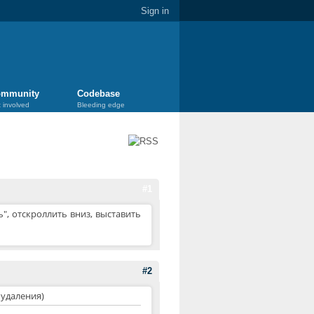
Sign in
mmunity
Codebase
 involved
Bleeding edge
#1
", отскроллить вниз, выставить
#2
 удаления)