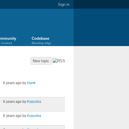
Sign in
mmunity
Codebase
 involved
Bleeding edge
New topic
Last post
6 years ago by
Hantr
6 years ago by
Kopusha
6 years ago by
Kopusha