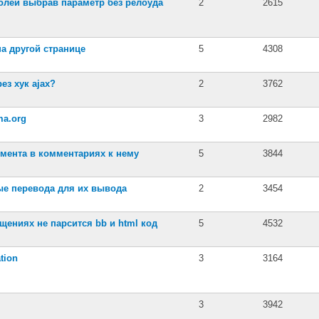
олей выбрав параметр без релоуда
2
2615
а другой странице
5
4308
ез хук ajax?
2
3762
ma.org
3
2982
емента в комментариях к нему
5
3844
ые перевода для их вывода
2
3454
бщениях не парсится bb и html код
5
4532
tion
3
3164
3
3942