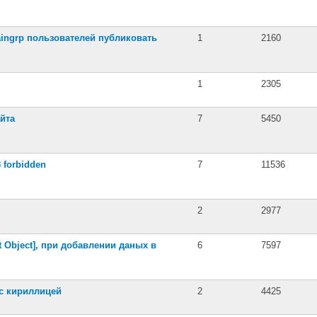
ingrp пользователей публиковать
1
2160
1
2305
йта
7
5450
 forbidden
7
11536
2
2977
ct Object], при добавлении даных в
6
7597
 с кириллицей
2
4425