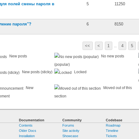
 для полей смены пароля в
5
11250
вление пароля"?
6
8150
<<
<
1
4
5
...
New posts
No new posts
(popular)
New posts (sticky)
Locked
New
Moved out of this
ement
section
Documentation
Community
Codebase
Contents
Forums
Roadmap
Older Docs
Site activity
Timeline
Installation
Showcase
Tickets