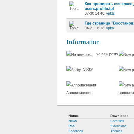
Как прописать сss класс
users.profile.tpl
07-30 14:40:
vpktz
Где страница "Восстано
04-21 16:18:
vpktz
Information
No new posts
Sticky
Announcement
announc
Home
Downloads
News
Core files
RSS
Extensions
Facebook
Themes