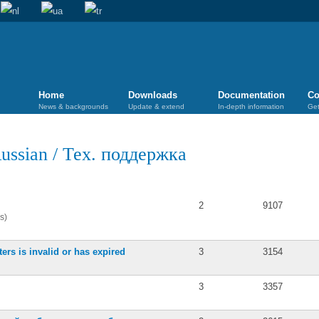
Home
Downloads
Documentation
Co
News & backgrounds
Update & extend
In-depth information
Get
ussian
/
Тех. поддержка
Posts
Views
2
9107
s)
ers is invalid or has expired
3
3154
3
3357