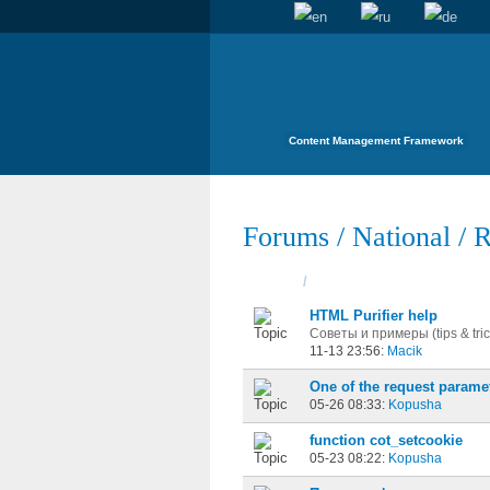
Content Management Framework
Forums
/
National
/
R
Topics
/
Started
HTML Purifier help
Советы и примеры (tips & tric
11-13 23:56:
Macik
One of the request paramet
05-26 08:33:
Kopusha
function cot_setcookie
05-23 08:22:
Kopusha