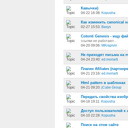
Кавычки)
04-22 16:38:
Kopusha
Как изменить canonical н
02-27 15:53:
Basys
Cotonti Genesis - ищу фа
ссылки не работают...
04-20 09:06:
MKrapivin
Не приходят письма на m
04-24 23:40:
ed.moriarti
Плагин Afiliates (партнер
04-21 23:16:
ed.moriarti
Html pattern в шаблонах
04-21 09:20:
jCube Group
Передать свойства изобр
04-16 19:11:
Kopusha
Доступ пользователей к
04-10 22:28:
Kopusha
Поиск на этом сайте