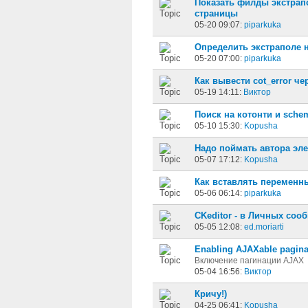
Показать филды экстрап
страницы
05-20 09:07:
piparkuka
Определить экстраполе н
05-20 07:00:
piparkuka
Как вывести cot_error чер
05-19 14:11:
Виктор
Поиск на котонти и sche
05-10 15:30:
Kopusha
Надо поймать автора эл
05-07 17:12:
Kopusha
Как вставлять переменн
05-06 06:14:
piparkuka
CKeditor - в Личных соо
05-05 12:08:
ed.moriarti
Enabling AJAXable pagina
Включение пагинации AJAX
05-04 16:56:
Виктор
Кричу!)
04-25 06:41:
Kopusha