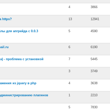
4
3866
а https?
13
12941
йлы для апгрейда с 0.0.3
5
4590
ail.ru
6
6190
ка) - проблема с установкой
7
5445
3
3749
ажения из jquery в php
4
3638
 администрированию плагинов
1
2210
5
7830