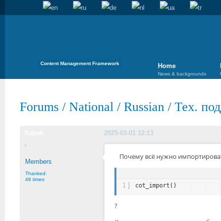
Content Management Framework
Home
News & backgrounds
Forums
/
National
/
Russian
/
Тех. по
Kabak
2025-03-01 12:13
Почему всё нужно импортирова
Members
Thanked:
48 times
1
cot_import()
?