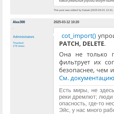
Какие реальные угрозы могут быть
This post was edited by Kabak (2025-03-01 12:41,
Alex300
2025-03-12 10:20
cot_import()
упро
Administrators
PATCH, DELETE
.
Thanked:
279 times
Она не только 
фильтрует их со
безопаснее, чем 
См. документаци
Есть миры, не здесь
реки дремлют; люди 
опасность, где-то н
Эйс, у нас много рабо