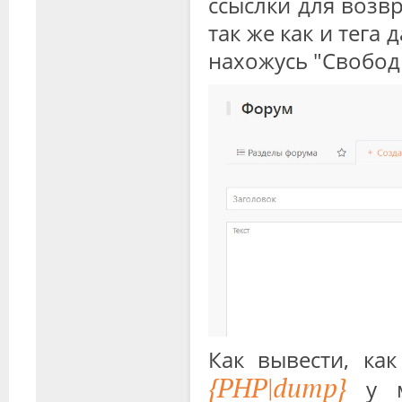
ссыслки для возв
так же как и тега
нахожусь "Свобод
Как вывести, как
{PHP|dump}
у м