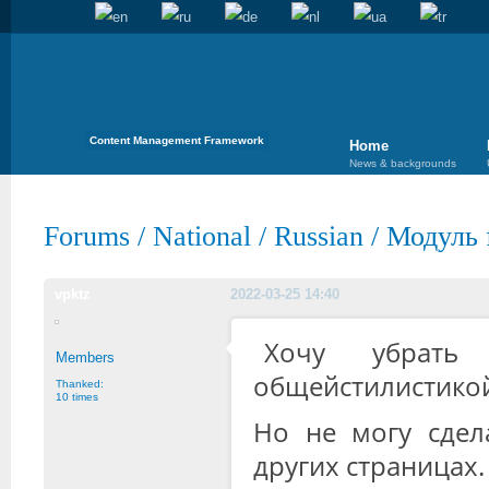
Content Management Framework
Home
News & backgrounds
Forums
/
National
/
Russian
/
Модуль 
vpktz
2022-03-25 14:40
Хочу убрать
Members
общейстилистикой 
Thanked:
10 times
Но не могу сдел
других страницах