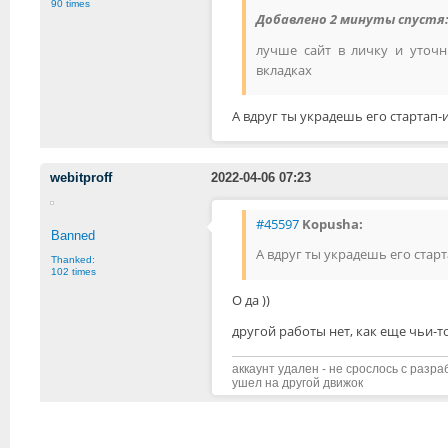
90 times
Добавлено 2 минуты спустя
лучше сайт в личку и уточ
вкладках
А вдруг ты украдешь его стартап
webitproff
2022-04-06 07:23
#45597
Kopusha:
Banned
А вдруг ты украдешь его стар
Thanked:
102 times
О да ))
другой работы нет, как еще чьи-т
аккаунт удален - не срослось с разр
ушел на другой движок