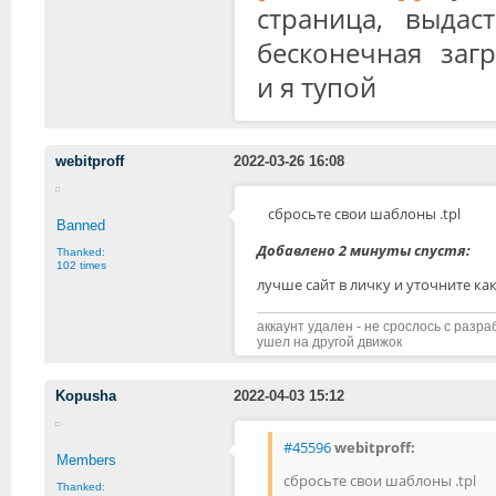
страница, выда
бесконечная загр
и я тупой
webitproff
2022-03-26 16:08
сбросьте свои шаблоны .tpl
Banned
Добавлено 2 минуты спустя:
Thanked:
102 times
лучше сайт в личку и уточните к
аккаунт удален - не срослось с разр
ушел на другой движок
Kopusha
2022-04-03 15:12
#45596
webitproff:
Members
сбросьте свои шаблоны .tpl
Thanked: