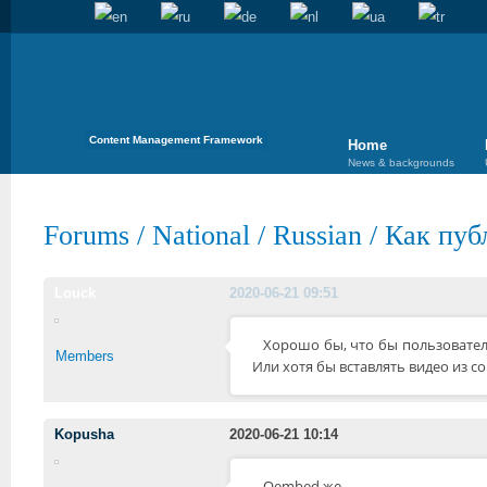
Content Management Framework
Home
News & backgrounds
Forums
/
National
/
Russian
/
Как публ
Louck
2020-06-21 09:51
Хорошо бы, что бы пользовател
Members
Или хотя бы вставлять видео из с
Kopusha
2020-06-21 10:14
Oembed же