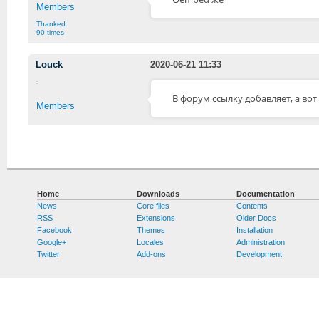
Members
Thanked:
90 times
Louck
2020-06-21 11:33
В форум ссылку добавляет, а вот в
Members
Home
Downloads
Documentation
News
Core files
Contents
RSS
Extensions
Older Docs
Facebook
Themes
Installation
Google+
Locales
Administration
Twitter
Add-ons
Development