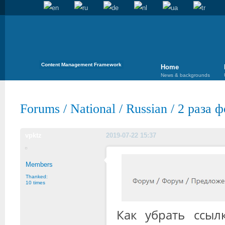
Content Management Framework
Home
News & backgrounds
Forums
/
National
/
Russian
/
2 раза 
vpktz
2019-07-22 15:37
Members
Thanked:
10 times
Как убрать ссы