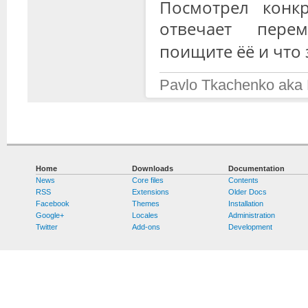
Посмотрел конк
отвечает пере
поищите ёё и что 
Pavlo Tkachenko aka
Home
Downloads
Documentation
News
Core files
Contents
RSS
Extensions
Older Docs
Facebook
Themes
Installation
Google+
Locales
Administration
Twitter
Add-ons
Development