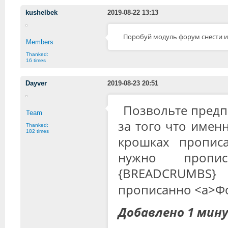
kushelbek
2019-08-22 13:13
Поробуй модуль форум снести и
Members
Thanked:
16 times
Dayver
2019-08-23 20:51
Позвольте предпо
Team
за того что имен
Thanked:
182 times
крошках прописа
нужно пропи
{BREADCRUMBS
прописанно <a>Ф
Добавлено 1 мин