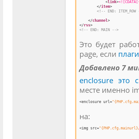
<
link
>
<![CDATA[
</
item
>
<!-- END: ITEM_ROW 
</
channel
>
</
rss
>
<!-- END: MAIN -->
Это будет рабо
page, если
плаги
Добавлено 7 ми
enclosure это 
месте именно im
<enclosure url=
"{PHP.cfg.ma
на:
<img src=
"{PHP.cfg.mainurl}