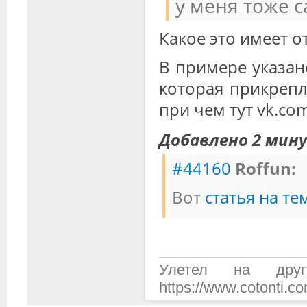
у меня тоже с
Какое это имеет о
В примере указано
которая прикрепле
при чем тут vk.com
Добавлено 2 мин
#44160
Roffun:
Вот
статья на те
Улетел на дру
https://www.cotonti.