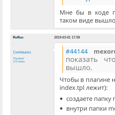
Мне бы в коде п
таком виде вышло
Roffun
2019-03-01 17:58
#44144
mexo
Contributors
показать чт
Thanked:
175 times
вышло.
Чтобы в плагине н
index.tpl лежит):
создаете папку 
внутри папки mo