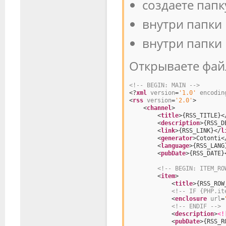
создаете папк
внутри папки 
внутри папки r
Открываете файл
<!-- BEGIN: MAIN -->
<?
xml
version
=
'1.0'
encodin
<
rss
version
=
'2.0'
>
<
channel
>
<
title
>{RSS_TITLE}<
<
description
>{RSS_D
<
link
>{RSS_LINK}</
l
<
generator
>Cotonti<
<
language
>{RSS_LANG
<
pubDate
>{RSS_DATE}
<!-- BEGIN: ITEM_RO
<
item
>
<
title
>{RSS_ROW
<!-- IF {PHP.it
<
enclosure
url
=
<!-- ENDIF -->
<
description
>
<!
<
pubDate
>{RSS_R