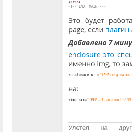
</
rss
>
<!-- END: MAIN -->
Это будет работ
page, если
плагин 
Добавлено 7 мин
enclosure это спе
именно img, то за
<enclosure url=
"{PHP.cfg.mainu
на:
<img src=
"{PHP.cfg.mainurl}/{P
Улетел на дру