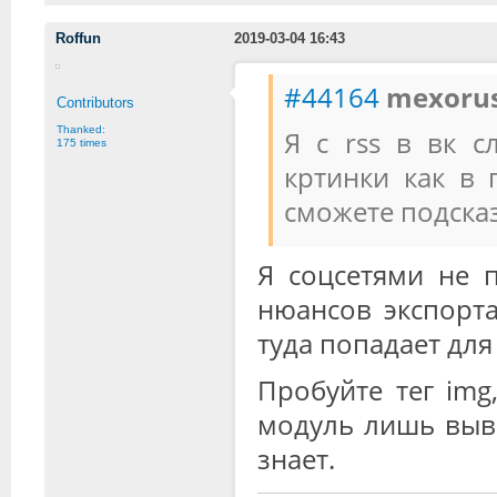
Roffun
2019-03-04 16:43
#44164
mexorus
Contributors
Thanked:
Я с rss в вк 
175 times
кртинки как в
сможете подсказ
Я соцсетями не п
нюансов экспорта
туда попадает для
Пробуйте тег img,
модуль лишь выво
знает.