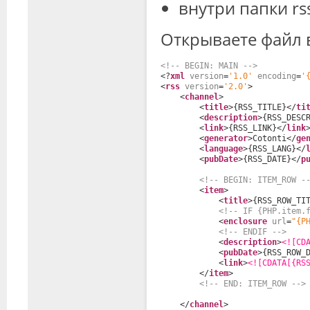
внутри папки rss
Открываете файл в
<!-- BEGIN: MAIN -->
<?
xml
version
=
'1.0'
encoding
=
'
<
rss
version
=
'2.0'
>
<
channel
>
<
title
>{RSS_TITLE}</
ti
<
description
>{RSS_DESC
<
link
>{RSS_LINK}</
link
<
generator
>Cotonti</
ge
<
language
>{RSS_LANG}</
<
pubDate
>{RSS_DATE}</
p
<!-- BEGIN: ITEM_ROW -
<
item
>
<
title
>{RSS_ROW_TI
<!-- IF {PHP.item.
<
enclosure
url
=
"{P
<!-- ENDIF -->
<
description
>
<![CD
<
pubDate
>{RSS_ROW_
<
link
>
<![CDATA[{RS
</
item
>
<!-- END: ITEM_ROW -->
</
channel
>