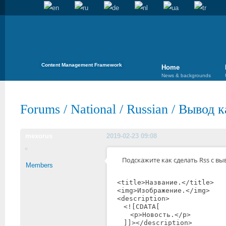
Content Management Framework
Home
News & backgrounds
Forums
/
National
/
Russian
/
Вывод к
mexorus
2019-02-23 09:08
Подскажите как сделать Rss с в
Members
<title>
Название.
</title>
<img>
Изображение.
</img>
<description>
<![CDATA[
<p>Новость.</p>
]]>
</description>