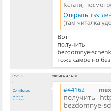
Кстати, посмотр
Открыть rss лен
(там читалка уд
Вот 
получить https
bezdomnye-schenk
тоже самое но без
Roffun
2019-03-04 14:08
#44162
m
Contributors
получить http
Thanked:
175 times
bezdomnye-sch