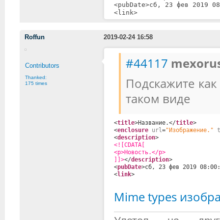
<pubDate>
сб, 23 фев 2019 08
<link>
Roffun
2019-02-24 16:58
#44117
mexorus
Contributors
Thanked:
Подскажите как
175 times
таком виде
<
title
>Название.</
title
>
<
enclosure
url
=
"Изображение."
<
description
>
<![CDATA[
<p>Новость.</p>
]]>
</
description
>
<
pubDate
>сб, 23 фев 2019 08:00
<
link
>
Mime types изобр