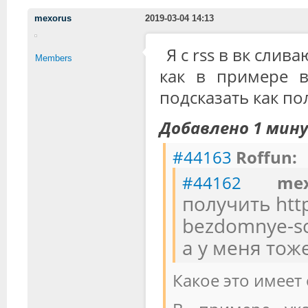
mexorus
2019-03-04 14:13
Я с rss в вк сли
Members
как в примере 
подсказать как по
Добавлено 1 мин
#44163
Roffun:
#44162
m
получить http
bezdomnye-sc
а у меня тож
Какое это имеет