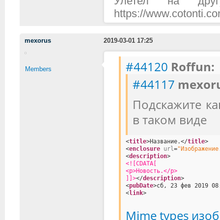
Улетел на дру
https://www.cotonti.
mexorus
2019-03-01 17:25
#44120
Roffun:
Members
#44117
mexoru
Подскажите ка
в таком виде
<
title
>Название.</
title
>
<
enclosure
url
=
"Изображение
<
description
>
<![CDATA[
<p>Новость.</p>
]]>
</
description
>
<
pubDate
>сб, 23 фев 2019 08
<
link
>
Mime types изо