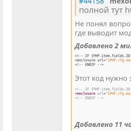
#44158
mex
полной тут h
Не понял вопрос
где выводит мод
Добавлено 2 м
<!-- IF {PHP.item.fields.ID
<enclosure url=
"{PHP.cfg.ma
<!-- ENDIF -->
Этот код нужно з
<!-- IF {PHP.item.fields.ID
<
enclosure
url
=
"{PHP.cfg.ma
<!-- ENDIF -->
Добавлено 11 ч