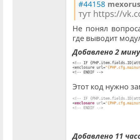
#44158
mexoru
тут https://vk
Не понял вопроса
где выводит модул
Добавлено 2 мин
<!-- IF {PHP.item.fields.ID|at
<enclosure url=
"{PHP.cfg.mainu
<!-- ENDIF -->
Этот код нужно зам
<!-- IF {PHP.item.fields.ID|at
<
enclosure
url
=
"{PHP.cfg.mainu
<!-- ENDIF -->
Добавлено 11 час