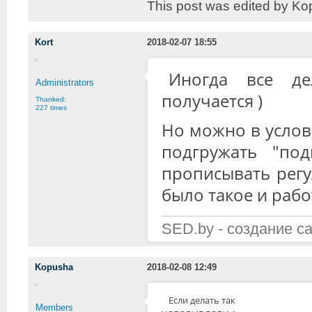
This post was edited by Ko
Kort
2018-02-07 18:55
Иногда все де
Administrators
получается )
Thanked:
227 times
Но можно в услов
подгружать "под
прописывать регу
было такое и рабо
SED.by - создание с
Kopusha
2018-02-08 12:49
Если делать так
Members