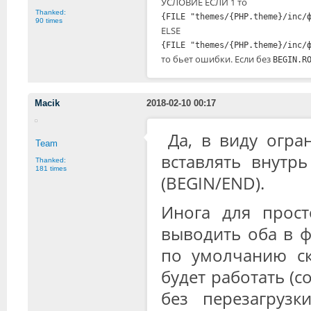
УСЛОВИЕ ЕСЛИ 1 то
Thanked:
{FILE "themes/{PHP.theme}/inc/
90 times
ELSE
{FILE "themes/{PHP.theme}/inc/
то бьет ошибки. Если без
BEGIN.R
Macik
2018-02-10 00:17
Да, в виду огр
Team
вставлять внутрь
Thanked:
181 times
(BEGIN/END).
Инога для прос
выводить оба в 
по умолчанию ск
будет работать (с
без перезагрузк