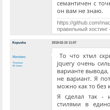
семантичен с точ
он вам не знаю.
https://github.com/mac
правильный хостинг —
Kopusha
2018-02-10 11:07
То что хтмл скр
Members
jquery очень сил
Thanked:
90 times
варианте вывода, 
не вариант. Я по
можно как то без 
Я сделал так - 
стилями в един