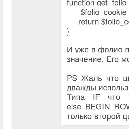
function get_folio
$folio_cookie = c
return $folio_c
}
И уже в фолио п
значение. Его м
PS Жаль что ц
дважды использ
Типа IF что
else BEGIN
ROW 
только второй ц