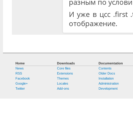
разным по условию
И уже в цсс .first 
отображение.
Home
Downloads
Documentation
News
Core files
Contents
RSS
Extensions
Older Docs
Facebook
Themes
Installation
Google+
Locales
Administration
Twitter
Add-ons
Development