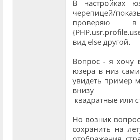
В настройках юз
черепицей/показ
проверяю 
{PHP.usr.profile.u
вид else другой.
Вопрос - я хочу 
юзера в низ сам
увидеть пример мо
внизу
квадратные или с
Но возник вопрос 
сохранить на лет
отображения стр