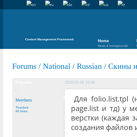
Content Management Framework
Home
News & backgrounds
Forums
/
National
/
Russian
/
Скины и
Kopusha
2018-02-06 16:40
Для folio.list.t
Members
page.list и тд) у
Thanked:
90 times
верстки (каждая 
создания файлов и