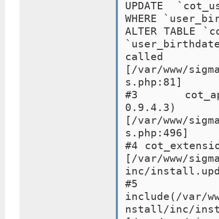
UPDATE `cot_u
WHERE `user_bi
ALTER TABLE `c
`user_birthd
ca
[/var/www/sigm
s.php:81]
#3 cot_apply
0.9.4
[/var/www/sigm
s.php:496]
#4 cot_extensi
[/var/www/sigm
inc/install.up
#5
include(/var/w
nstall/inc/i