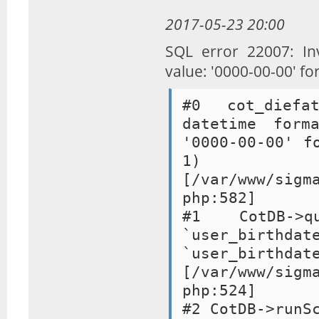
2017-05-23 20:00
SQL error 22007: In
value: '0000-00-00' fo
#0 cot_diefa
datetime form
'0000-00-00' f
1) 
[/var/www/sigm
php:582]
#1 CotDB->q
`user_bi
`user_birthd
[/var/www/sigm
php:524]
#2 CotDB->runS