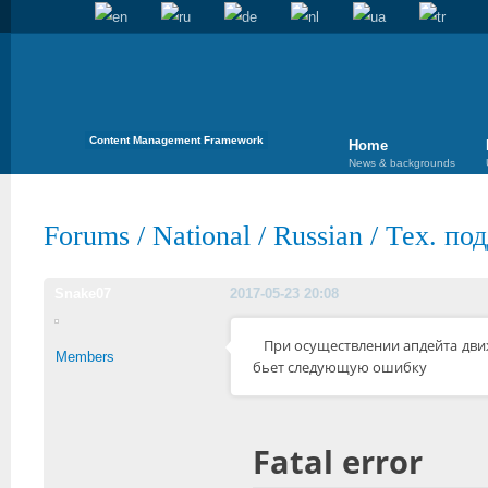
Content Management Framework
Home
News & backgrounds
Forums
/
National
/
Russian
/
Тех. по
Snake07
2017-05-23 20:08
При осуществлении апдейта движка
Members
бьет следующую ошибку
Fatal error