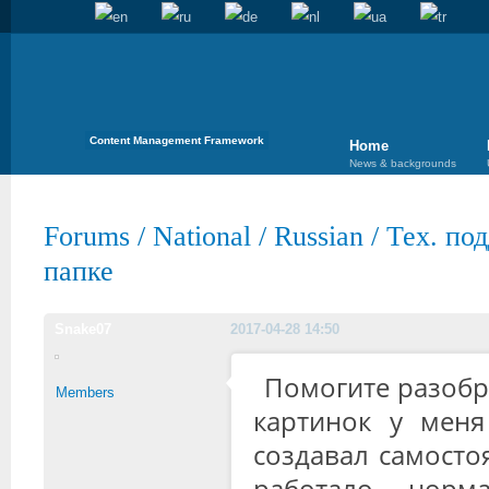
Content Management Framework
Home
News & backgrounds
Forums
/
National
/
Russian
/
Тех. по
папке
Snake07
2017-04-28 14:50
Помогите разобр
Members
картинок у меня
создавал самосто
работало норм