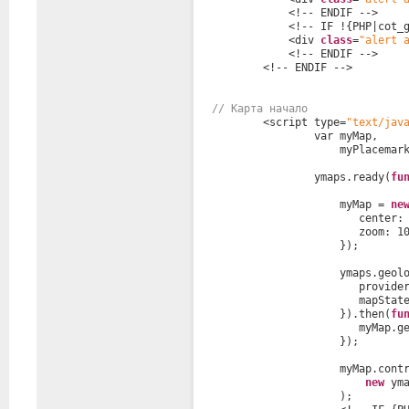
<!-- ENDIF -->
<!-- IF !{PHP|cot_
<div 
class
=
"alert 
<!-- ENDIF -->
<!-- ENDIF -->
// Карта начало
<script type=
"text/jav
var myMap, 
myPlacemar
ymaps.ready(
fu
myMap = 
ne
center:
zoom: 1
}); 
ymaps.geol
provide
mapStat
}).then(
fu
myMap.g
});
myMap.cont
new
ym
);