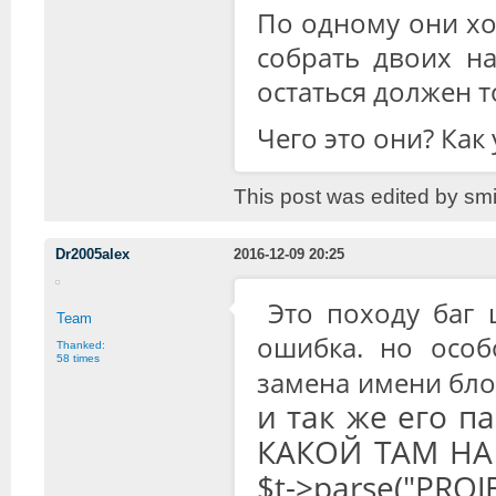
По одному они хо
собрать двоих н
остаться должен т
Чего это они? Как
This post was edited by smi
Dr2005alex
2016-12-09 20:25
Это походу баг 
Team
ошибка. но осо
Thanked:
58 times
замена имени бло
и так же его 
КАКОЙ ТАМ НА
$t->parse("PROJ