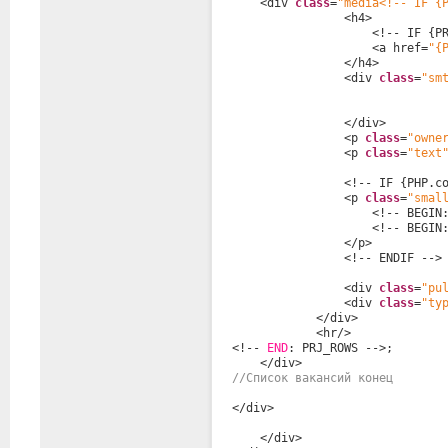
<div 
class
=
"media<!-- IF {
<h4>
<!-- IF {P
<a href=
"{
</h4>
<div 
class
=
"sm
</div>
<p 
class
=
"owne
<p 
class
=
"text
<!-- IF {PHP.c
<p 
class
=
"smal
<!-- BEGIN
<!-- BEGIN
</p>
<!-- ENDIF -->
<div 
class
=
"pu
<div 
class
=
"ty
</div>
<hr/>
<!-- 
END
: PRJ_ROWS -->;
</div>
//Список вакансий конец
</div>
</div>