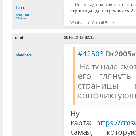
Но ту надо смотреть что и как
Team
страницы где встречаются 2
Thanked:
58 times
WebKaa.ru - Cotonti Relax
smit
2016-12-12 02:13
#42503
Dr2005a
Members
Но ту надо смот
его глянут
страницы 
конфликтующ
Н
карта:
https://cms
самая, кото