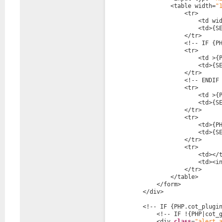
<table width=
"
<tr>
<td wi
<td>{S
</tr>
<!-- IF {P
<tr>
<td >{
<td>{S
</tr>
<!-- ENDIF
<tr>
<td >{
<td>{S
</tr>
<tr>
<td>{P
<td>{S
</tr>
<tr>
<td></
<td><i
</tr>
</table>      
</form>
</div>
<!-- IF {PHP.cot_plugi
<!-- IF !{PHP|cot_
<div 
class
=
"alert 