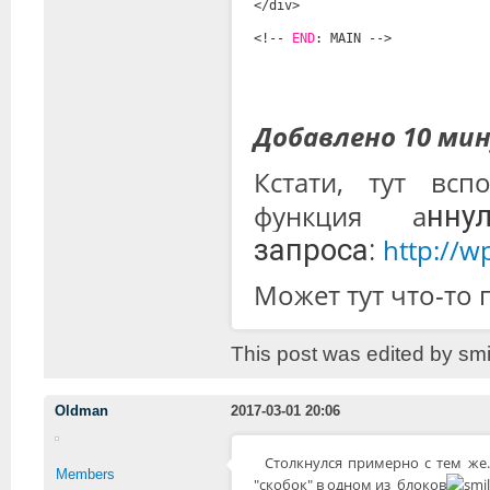
</div>
<!-- 
END
: MAIN -->
Добавлено 10 мин
Кстати, тут вс
функция а
нну
запроса:
http://w
Может тут что-то 
This post was edited by smi
Oldman
2017-03-01 20:06
Столкнулся примерно с тем же.
Members
"скобок" в одном из блоков