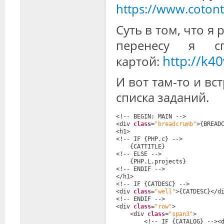
https://www.coto
Суть в том, что я 
перенесу я с
http://k4
картой:
И вот там-то и вс
списка заданий.
<!-- BEGIN: MAIN -->
<div 
class
=
"breadcrumb"
>{BREAD
<h1>
<!-- IF {PHP.c} -->
{CATTITLE}
<!-- ELSE -->
{PHP.L.projects}
<!-- ENDIF -->
</h1>
<!-- IF {CATDESC} -->
<div 
class
=
"well"
>{CATDESC}</d
<!-- ENDIF -->
<div 
class
=
"row"
>
<div 
class
=
"span3"
>
<!-- IF {CATALOG} --><