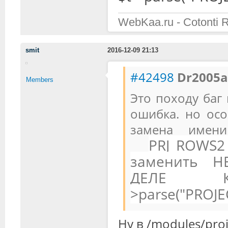
WebKaa.ru - Cotonti 
smit
2016-12-09 21:13
#42498
Dr2005a
Members
Это походу баг
ошибка. но ос
замена имен
PRJ_ROWS2
заменить Н
ДЕЛЕ КО
>parse("PROJE
Ну в /modules/proj