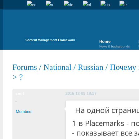
Content Management Framework
Home
News & backgrounds
Forums
/
National
/
Russian
/
Почему 
> ?
smit
2016-12-09 18:57
На одной странице
Members
1 в Placemarks - п
- показывает все