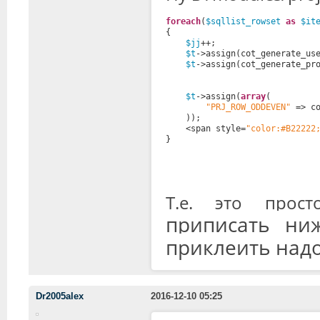
foreach
(
$sqllist_rowset
as
$it
{
$jj
++;
$t
->assign(cot_generate_us
$t
->assign(cot_generate_pr
$t
->assign(
array
(
"PRJ_ROW_ODDEVEN"
=> c
));
<span style=
"color:#B22222
}
Т.е. это про
приписать ни
приклеить над
Dr2005alex
2016-12-10 05:25