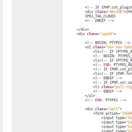
<!-- IF {PHP.cot_plugi
<div 
class
=
"mboxHD"
>{P
{PRJ_TAG_CLOUD}
<!-- ENDIF -->
</div>
<div 
class
=
"span9"
>
<!-- BEGIN: PTYPES -->
<ul 
class
=
"nav nav-tab
<li<!-- IF {PTYPE_
<!-- BEGIN: PTYPES
<li<!-- IF {PTYPE_
<!-- 
END
: PTYPES_R
<!-- IF {PHP.cot_p
<li<!-- IF {PHP.fo
<!-- ENDIF -->
<!-- IF {PHP.usr.a
<li 
class
=
"pull-ri
<!-- ENDIF -->
</ul> 
<!-- 
END
: PTYPES -->
<div 
class
=
"well"
>    
<form action=
"{SEA
<input type=
"h
<input type=
"h
<input type=
"h
<input type=
"h