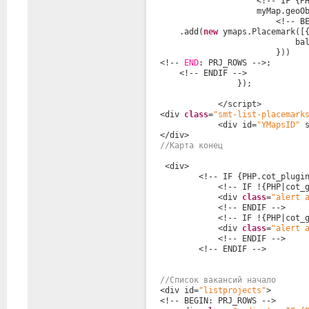
<!-- IF {P
myMap.geoO
<!-- B
.add(
new
ymaps.Placemark([
ba
}))
<!-- 
END
: PRJ_ROWS -->;
<!-- ENDIF -->
});
</script>
<div 
class
=
"smt-list-placemark
<div id=
"YMapsID"
</div>     
//Карта конец
<div>
<!-- IF {PHP.cot_plugi
<!-- IF !{PHP|cot_
<div 
class
=
"alert 
<!-- ENDIF -->
<!-- IF !{PHP|cot_
<div 
class
=
"alert 
<!-- ENDIF -->
<!-- ENDIF -->
//Список вакансий начало
<div id=
"listprojects"
>
<!-- BEGIN: PRJ_ROWS -->