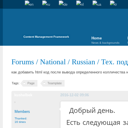
Content Management Framework
Home
News & backgrounds
Forums
/
National
/
Russian
/
Тех. по
как добавить html код после вывода определенного колличества 
Tags:
Page
Teamplate
kushelbek
2016-12-02 09:06
Добрый день.
Members
Thanked:
Есть следующая з
16 times