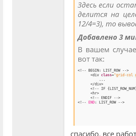
Здесь если ост
делится на цело
12/4=3), то выв
Добавлено 3 м
В вашем случае
вот так:
<!-- BEGIN: LIST_ROW -->
<div 
class
=
"grid-col 
...
</div>
<!-- IF {LIST_ROW_NUM
<hr>
<!-- ENDIF -->
<!-- 
END
: LIST_ROW -->
спасибо, все работ