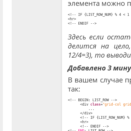
элемента можно п
<!-- IF {LIST_ROW_NUM} % 4 < 1
<hr>
<!-- ENDIF -->
Здесь если остат
делится на цело,
12/4=3), то вывод
Добавлено 3 мин
В вашем случае п
так:
<!-- BEGIN: LIST_ROW -->
<div 
class
=
"grid-col gri
...
</div>
<!-- IF {LIST_ROW_NUM} %
<hr>
<!-- ENDIF -->
<!-- 
END
: LIST_ROW -->