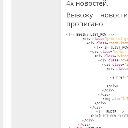
4х новостей.
Вывожу новост
прописано
<!-- BEGIN: LIST_ROW -->
<div 
class
=
"grid-col g
<div 
class
=
"team-ite
<!-- IF {LIST_RO
<div 
class
=
"border
<div 
class
=
"wind
<div 
class
=
"ov
<div 
class
=
"
<div 
class
<a href=
</div>
</div>
</div>
<img alt=
"{L
</div>
</div>
<!-- ENDIF -->
<h2>{LIST_ROW_SHOR
</div>
</div>  