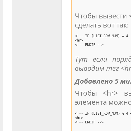
Чтобы вывести 
сделать вот так:
<!-- IF {LIST_ROW_NUM} = 4 
<hr>
<!-- ENDIF -->
Тут если поря
выводим тег <hr
Добавлено 5 ми
Чтобы <hr> в
элемента можно
<!-- IF {LIST_ROW_NUM} % 4 
<hr>
<!-- ENDIF -->