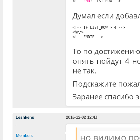
<!-- 
END
: LIST_ROW -->
Думал если добав
<!-- IF LIST_ROW > 4 -->
<hr/>
<!-- ENDIF -->
То по достижению 
опять пойдут 4 н
не так.
Подскажите пожалл
Заранее спасибо з
Leshkens
2016-12-02 12:43
но видимо про
Members