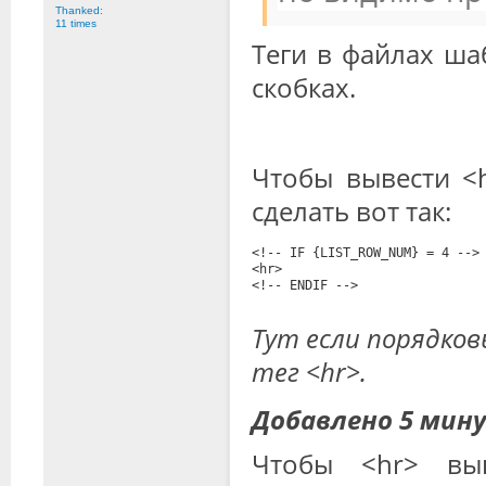
Thanked:
11 times
Теги в файлах ша
скобках.
Чтобы вывести <
сделать вот так:
<!-- IF {LIST_ROW_NUM} = 4 -->
<hr>
<!-- ENDIF -->
Тут если порядков
тег <hr>.
Добавлено 5 мин
Чтобы <hr> вы