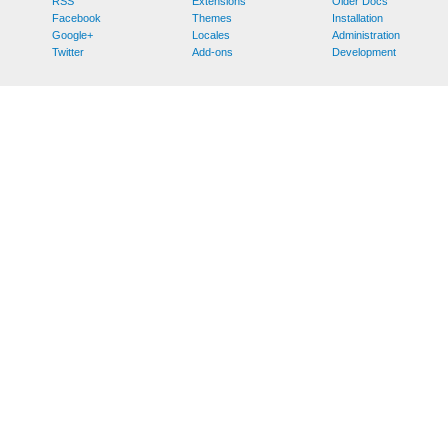
RSS
Extensions
Older Docs
Facebook
Themes
Installation
Google+
Locales
Administration
Twitter
Add-ons
Development