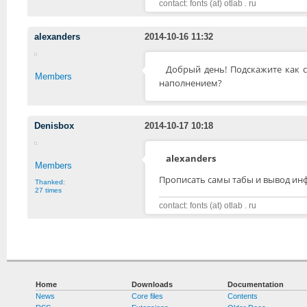
contact: fonts (at) otlab . ru
alexanders
2014-10-16 11:32
Добрый день! Подскажите как с
Members
наполнением?
Denisbox
2014-10-17 10:18
alexanders
Members
Прописать самы табы и вывод ин
Thanked:
27 times
contact: fonts (at) otlab . ru
Home
Downloads
Documentation
News
Core files
Contents