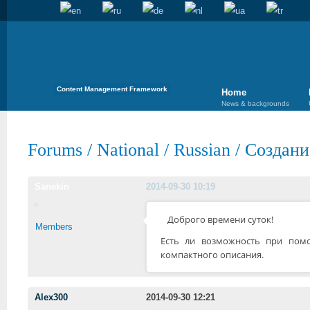
Content Management Framework
Home
News & backgrounds
Forums
/
National
/
Russian
/
Создани
Sanekin
2014-09-30 10:19
Доброго времени суток!
Members
Есть ли возможность при помо
компактного описания.
Alex300
2014-09-30 12:21