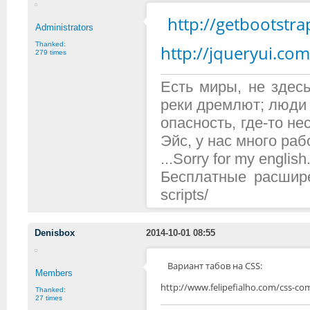
http://getbootstra
Administrators
Thanked:
http://jqueryui.com
279 times
Есть миры, не здесь
реки дремлют; люди 
опасность, где-то н
Эйс, у нас много рабо
...Sorry for my english.
Бесплатные расширени
scripts/
Denisbox
2014-10-01 08:55
Вариант табов на CSS:
Members
http://www.felipefialho.com/css-c
Thanked:
27 times