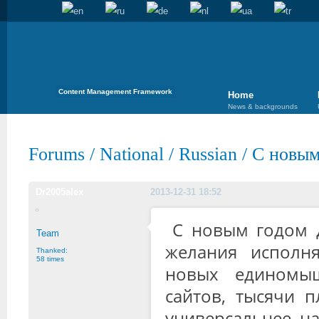
Content Management Framework
Home
News & backgrounds
Forums
/
National
/
Russian
/
С новым
Dr2005alex
2013-12-31 18:52
С новым годом д
Team
желания исполня
Thanked:
58 times
новых единомы
сайтов, тысячи 
универсальнее, на