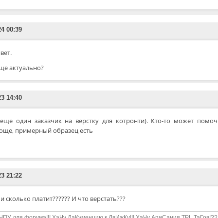
24 00:39
вет.
еще актуально?
23 14:40
 еще один заказчик на верстку для котронти). Кто-то может помо
още, примерный образец есть
23 21:22
 и сколько платит?????? И что верстать???
ЧПУ для форума!!! ХаЧу ДаКуменцию к ДвИжКу!!! ХаЧу АпиСания TPL ТаГов!??