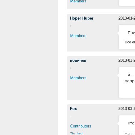
Members
Hoper Huper
2013-01-
При
Members
Все 
новичек
2013-03-
я -
Members
попр
Fox
2013-03-
Кто
Contributors
Thanked:
ХаЧу 