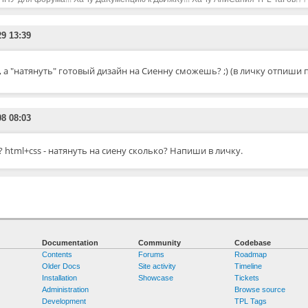
29 13:39
, а "натянуть" готовый дизайн на Сиенну сможешь? ;) (в личку отпиши 
08 08:03
? html+css - натянуть на сиену сколько? Напиши в личку.
Documentation
Community
Codebase
Contents
Forums
Roadmap
Older Docs
Site activity
Timeline
Installation
Showcase
Tickets
Administration
Browse source
Development
TPL Tags