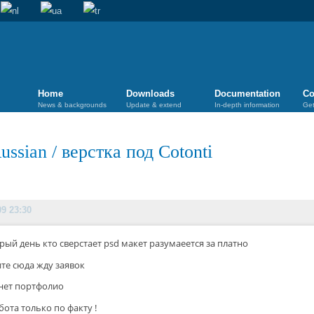
Home
Downloads
Documentation
Co
News & backgrounds
Update & extend
In-depth information
Get
ussian
/
верстка под Cotonti
09 23:30
рый день кто сверстает psd макет разумаеется за платно
те сюда жду заявок
 нет портфолио
бота только по факту !