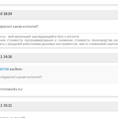
10 18:24
ересно! какая котонти!?
edev.ru - мой маленький зарождающийся блог о котонти.
ние стоимости программирования и снижение стоимости производства р
ить с раздачей работникам дешевых инструментов, чем со снижением зарпл
11 14:16
36768
esclkm:
нтересно! какая котонти!?
//cmsworks.ru/
11 15:11