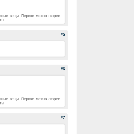
азные вещи. Первое можно скорее
аты
#5
#6
азные вещи. Первое можно скорее
аты
#7