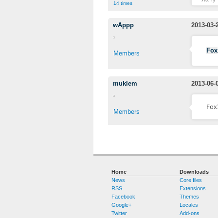
14 times
wAppp
2013-03-
Fox
Members
muklem
2013-06-
Fox
Members
Home
Downloads
News
Core files
RSS
Extensions
Facebook
Themes
Google+
Locales
Twitter
Add-ons