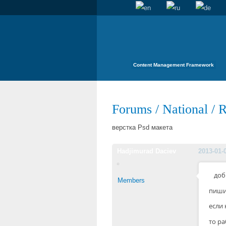
Content Management Framework
Forums
/
National
/
R
верстка Psd макета
Hadjimurad Daciev
2013-01-
доб
Members
пиши
если
то ра