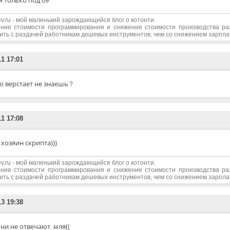
 я только под 09
edev.ru - мой маленький зарождающийся блог о котонти.
ние стоимости программирования и снижение стоимости производства р
ить с раздачей работникам дешевых инструментов, чем со снижением зарпл
11 17:01
то верстает не знаешь ?
11 17:08
 хозяин скрипта)))
edev.ru - мой маленький зарождающийся блог о котонти.
ние стоимости программирования и снижение стоимости производства р
ить с раздачей работникам дешевых инструментов, чем со снижением зарпл
13 19:38
они не отвечают мля((