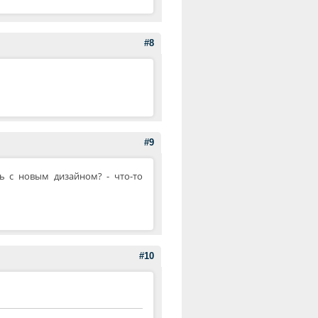
#8
#9
чь с новым дизайном? - что-то
#10