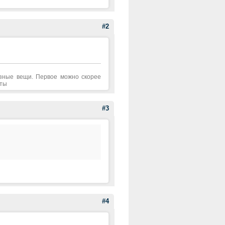
#2
азные вещи. Первое можно скорее
аты
#3
#4