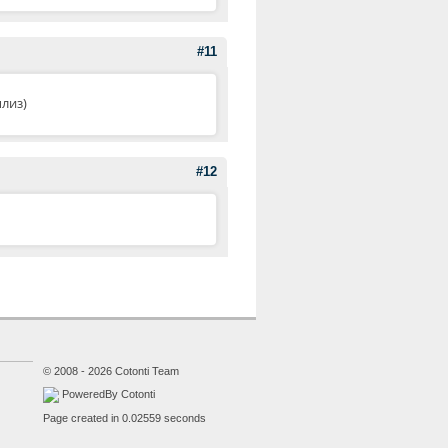
#11
плиз)
#12
© 2008 - 2026 Cotonti Team
PoweredBy Cotonti
Page created in 0.02559 seconds