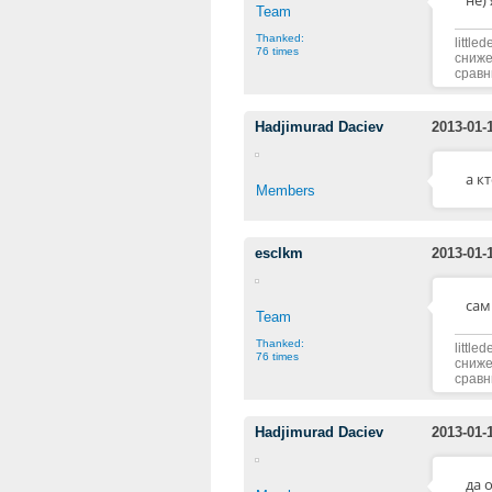
не)
Team
Thanked:
littl
76 times
сниже
сравн
Hadjimurad Daciev
2013-01-
а к
Members
esclkm
2013-01-
сам
Team
Thanked:
littl
76 times
сниже
сравн
Hadjimurad Daciev
2013-01-
да 