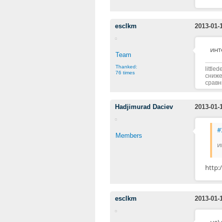
esclkm
2013-01-
инт
Team
Thanked:
littl
76 times
сниже
сравн
Hadjimurad Daciev
2013-01-
#
Members
и
http:
esclkm
2013-01-