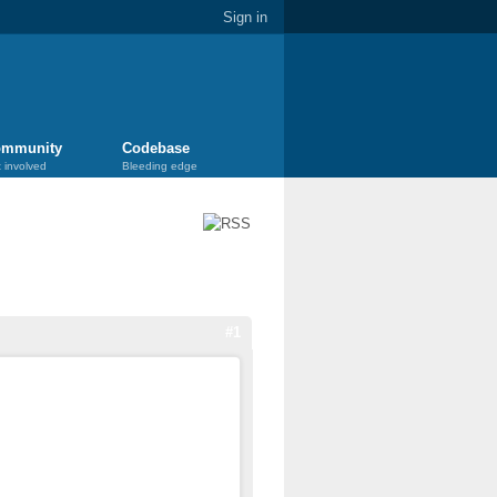
Sign in
mmunity
Codebase
 involved
Bleeding edge
#1