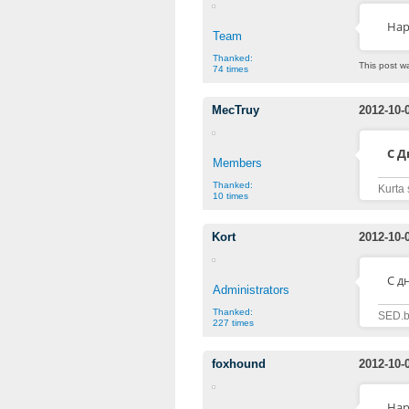
Hap
Team
Thanked:
This post w
74 times
MecTruy
2012-10-
С 
Members
Thanked:
Kurta 
10 times
Kort
2012-10-
C д
Administrators
Thanked:
SED.b
227 times
foxhound
2012-10-
Hap