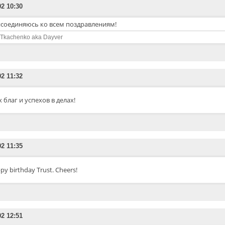
02 10:30
соединяюсь ко всем поздравлениям!
 Tkachenko aka Dayver
02 11:32
х благ и успехов в делах!
02 11:35
py birthday Trust. Cheers!
02 12:51