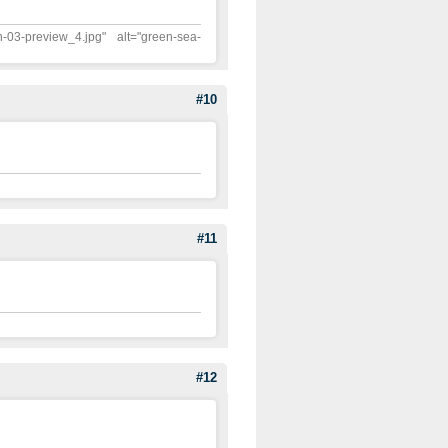
n-03-preview_4.jpg" alt="green-sea-
#10
#11
#12