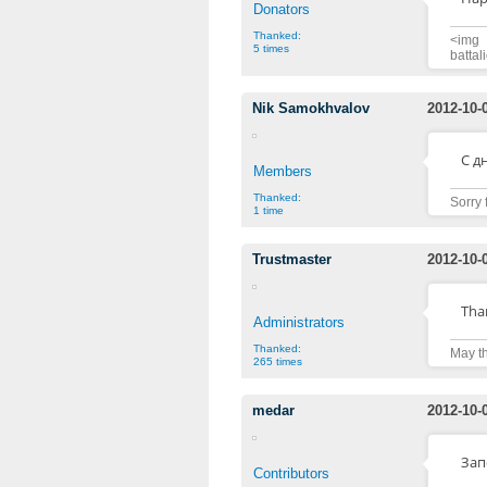
Donators
Thanked:
<img 
5 times
battal
Nik Samokhvalov
2012-10-
С д
Members
Thanked:
Sorry 
1 time
Trustmaster
2012-10-
Than
Administrators
Thanked:
May th
265 times
medar
2012-10-
Зап
Contributors