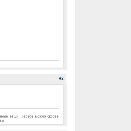
#2
азные вещи. Первое можно скорее
аты