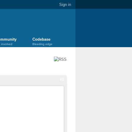
Sign in
mmunity
Codebase
 involved
Bleeding edge
#1