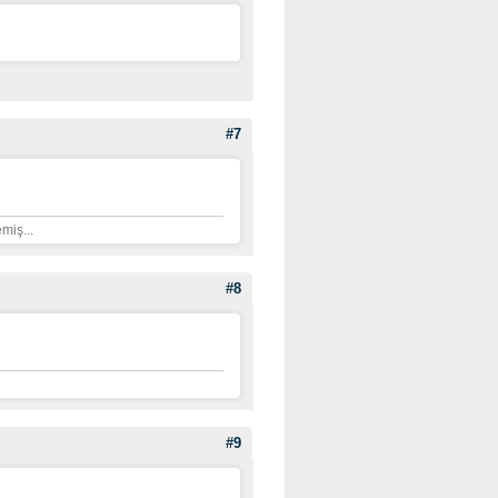
#7
miş...
#8
#9