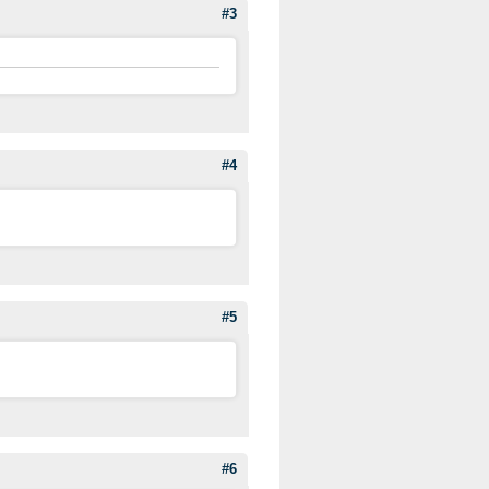
#3
#4
#5
#6