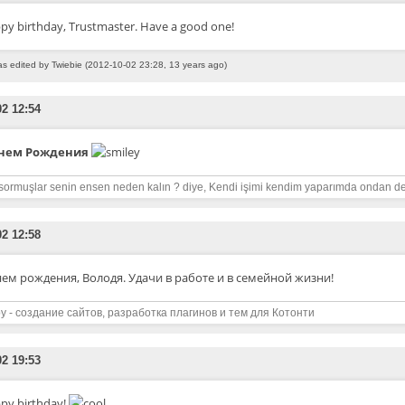
py birthday, Trustmaster. Have a good one!
as edited by Twiebie (2012-10-02 23:28, 13 years ago)
02 12:54
Днем Рождения
sormuşlar senin ensen neden kalın ? diye, Kendi işimi kendim yaparımda ondan de
02 12:58
нем рождения, Володя. Удачи в работе и в семейной жизни!
y - создание сайтов, разработка плагинов и тем для Котонти
02 19:53
py birthday!