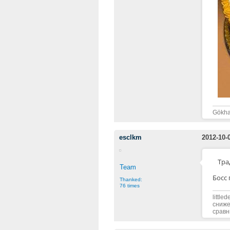
Gökha
esclkm
2012-10-
Тра
Team
Босс 
Thanked:
76 times
littl
сниже
сравн