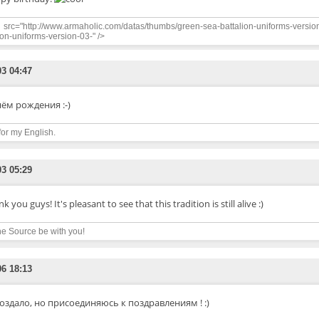
src="http://www.armaholic.com/datas/thumbs/green-sea-battalion-uniforms-versio
ion-uniforms-version-03-" />
03 04:47
нём рождения :-)
for my English.
03 05:29
k you guys! It's pleasant to see that this tradition is still alive :)
e Source be with you!
06 18:13
оздало, но присоединяюсь к поздравлениям ! :)