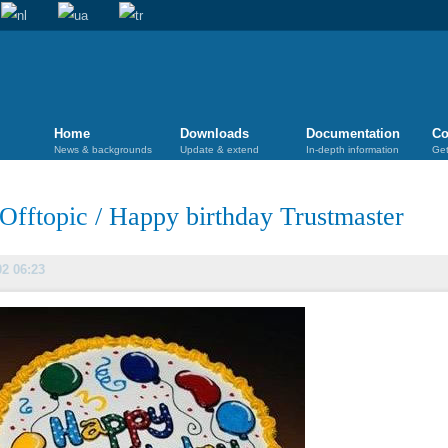
Home
Downloads
Documentation
Co
News & backgrounds
Update & extend
In-depth information
Get
Offtopic
/
Happy birthday Trustmaster
02 06:23