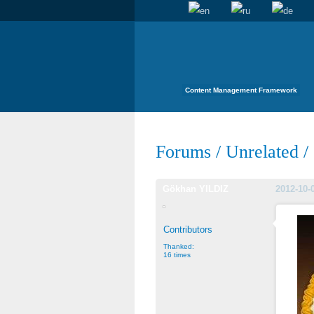
Content Management Framework
Forums
/
Unrelated
/
Gökhan YILDIZ
2012-10-
Contributors
Thanked:
16 times