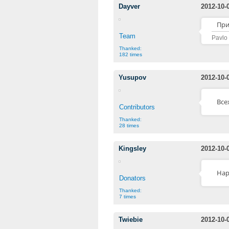
Dayver
2012-10-
При
Team
Pavlo
Thanked:
182 times
Yusupov
2012-10-
Все
Contributors
Thanked:
28 times
Kingsley
2012-10-
Hap
Donators
Thanked:
7 times
Twiebie
2012-10-