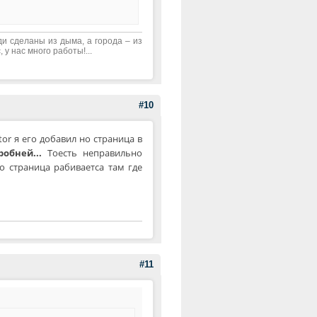
ди сделаны из дыма, а города – из
 у нас много работы!...
#10
or я его добавил но страница в
робней...
Тоесть неправильно
о страница рабиваетса там где
#11