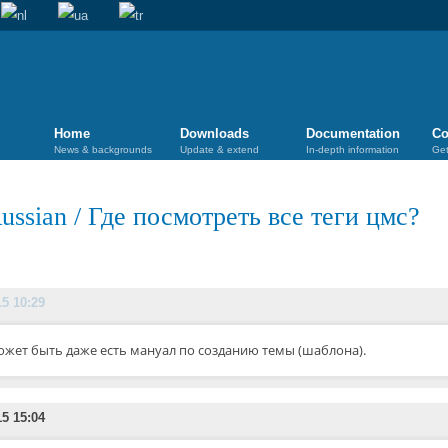
Home
Downloads
Documentation
Co
News & backgrounds
Update & extend
In-depth information
Get
ussian
/
Где посмотреть все теги цмс?
15 10:29
ожет быть даже есть мануал по созданию темы (шаблона).
15 15:04