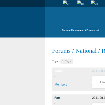
Content Management Framework
Forums
/
National
/
R
Tags:
Tags
donat
2011-09-
А м
Members
Fox
2011-09-