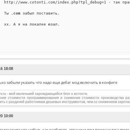
http://www.cotonti.com/index.php?tpl_debug=1 - так пра
Ты
.com
забыл поставить.
xx. А я на локалке юзал.
16 18:08
ько забыли указать что надо еще дебаг мод включить в конфиге
edev.ru - мой маленький зарождающийся блог о котонти.
ние стоимости программирования и снижение стоимости производства р
ить с раздачей работникам дешевых инструментов, чем со снижением зарпл
20 10:00
подскажите кто нибудь как разбивать страници при помощи тега more, в