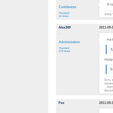
Я т
Contributors
Thanked:
ХаЧу 
14 times
Alex300
2011-09-
На 
Administrators
Thanked:
t
279 times
Напр
h
Есть 
песен
...Sorr
Беспла
Fox
2011-09-