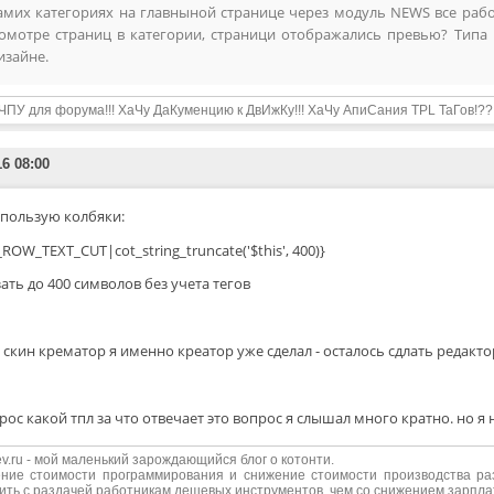
амих категориях на главныной странице через модуль NEWS все работ
омотре страниц в категории, страници отображались превью? Типа к
изайне.
ЧПУ для форума!!! ХаЧу ДаКуменцию к ДвИжКу!!! ХаЧу АпиСания TPL ТаГов!??
16 08:00
спользую колбяки:
_ROW_TEXT_CUT|cot_string_truncate('$this', 400)}
ать до 400 символов без учета тегов
 скин крематор я именно креатор уже сделал - осталось сдлать редакт
рос какой тпл за что отвечает это вопрос я слышал много кратно. но 
edev.ru - мой маленький зарождающийся блог о котонти.
ние стоимости программирования и снижение стоимости производства р
ить с раздачей работникам дешевых инструментов, чем со снижением зарпл