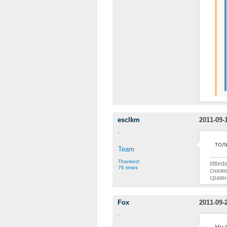
esclkm
2011-09-
тол
Team
Thanked:
littl
76 times
сниже
сравн
Fox
2011-09-
Ну 