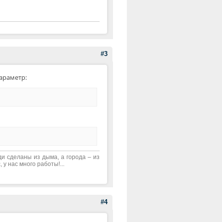
#3
араметр:
ди сделаны из дыма, а города – из
 у нас много работы!...
#4