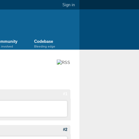
Sign in
mmunity
Codebase
 involved
Bleeding edge
#1
#2