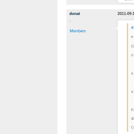
donat
2011-09-
#
Members
я
{
о
а
а
К
Ф
С