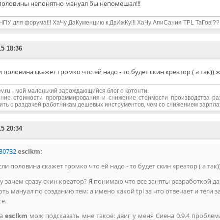
половины непонятно мануал бы непомешал!!!
ЧПУ для форума!!! ХаЧу ДаКуменцию к ДвИжКу!!! ХаЧу АпиСания TPL ТаГов!??
15 18:36
и половина скажет громко что ей надо - то будет скин креатор ( а так)) 
edev.ru - мой маленький зарождающийся блог о котонти.
ние стоимости программирования и снижение стоимости производства р
ить с раздачей работникам дешевых инструментов, чем со снижением зарпл
15 20:34
30732
esclkm:
сли половина скажет громко что ей надо - то будет скин креатор ( а так)
у зачем сразу скин креатор? Я понимаю что все заняты разработкой да
оть мануал по созданию тем: а имено какой tpl за что отвечает и теги за
се.
Да
esclkm
мож подсказать мне такое: двиг у меня Сиена 0.9.4 пробле