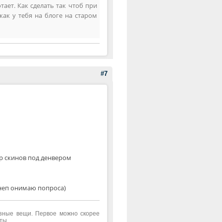
ает. Как сделать так чтоб при
ак у тебя на блоге на старом
#7
ор скинов под денвером
я неп онимаю попроса)
азные вещи. Первое можно скорее
аты