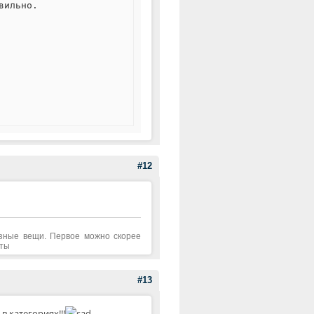
вильно.
#12
азные вещи. Первое можно скорее
аты
#13
 категориях!!!