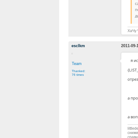
с
п
д
ХаЧу 
esclkm
2011-09-
я и
Team
{LIST
Thanked:
76 times
отрез
а про
а воп
littl
сниже
сравн