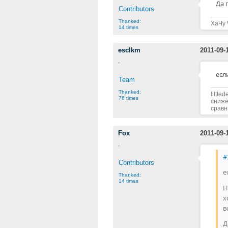
Да 
Contributors
Thanked:
ХаЧу 
14 times
esclkm
2011-09-
есл
Team
Thanked:
littl
76 times
сниже
сравн
Fox
2011-09-
#
Contributors
е
Thanked:
14 times
Н
х
в