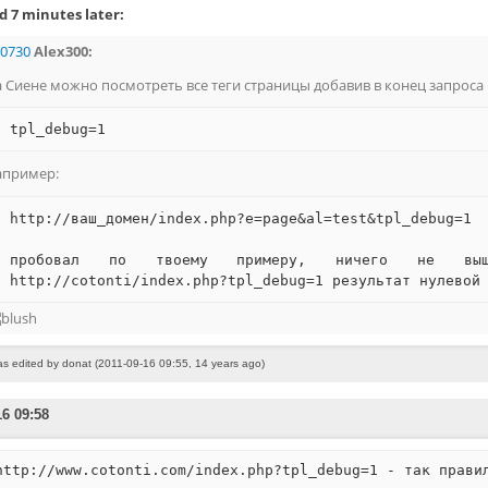
 7 minutes later:
0730
Alex300:
 Сиене можно посмотреть все теги страницы добавив в конец запроса
tpl_debug=1
апример:
http://ваш_домен/index.php?e=page&al=test&tpl_debug=1
пробовал по твоему примеру, ничего не выш
http://cotonti/index.php?tpl_debug=1 результат нулевой
as edited by donat (2011-09-16 09:55, 14 years ago)
16 09:58
http://www.cotonti.com/index.php?tpl_debug=1 - так прави