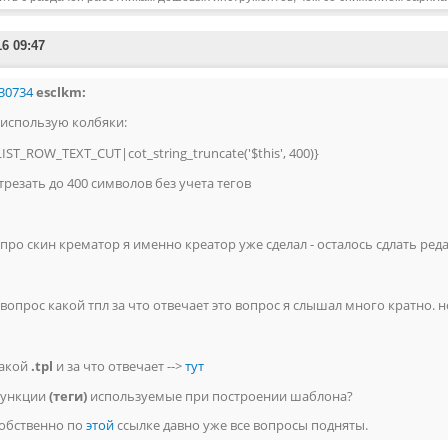
16 09:47
30734
esclkm:
 использую колбяки:
LIST_ROW_TEXT_CUT|cot_string_truncate('$this', 400)}
трезать до 400 символов без учета тегов
 про скин крематор я именно креатор уже сделал - осталось сдлать ре
 вопрос какой тпл за что отвечает это вопрос я слышал много кратно. 
акой
.tpl
и за что отвечает -->
тут
ункции
(теги)
используемые при построении шаблона?
обственно по
этой
ссылке давно уже все вопросы подняты.