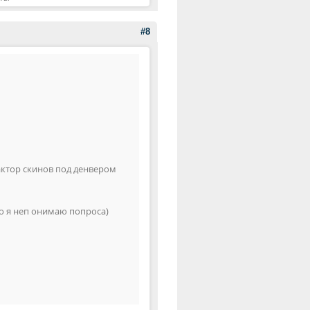
#8
дактор скинов под денвером
но я неп онимаю попроса)