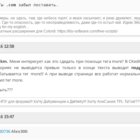
Ты
.com
миры, не здесь, там, где небеса горят, и моря засыпают, и реки дремлют; лю
. Где-то опасность, где-то несправедливость, даже где-то остыл чай. Идем Эйс,
y for my english...
тные расширения для Cotonti: https://lily-software.com/free-scripts/
16 12:58
lkm.
Меня интересует как это сдедать при помощи тега more? В CKedit
гориях не выводитса превью только в конце текста выводит
под
батываетса тег more!!! А при выводе страници все работат нормальн
ил тег more.
быть???
ЧПУ для форума!!! ХаЧу ДаКуменцию к ДвИжКу!!! ХаЧу АпиСания TPL ТаГов!??
16 15:47
30736
Alex300: