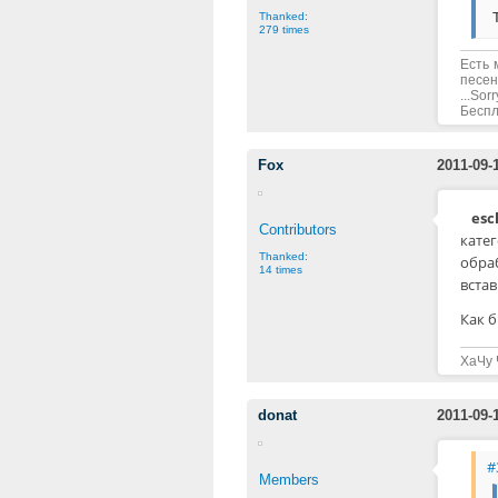
Thanked:
279 times
Есть 
песен
...Sorr
Беспла
Fox
2011-09-
esc
Contributors
кате
Thanked:
обра
14 times
встав
Как 
ХаЧу 
donat
2011-09-
#
Members