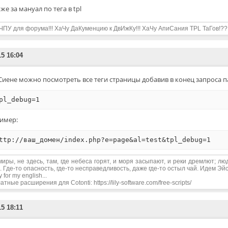
оже за мануал по тега в tpl
ЧПУ для форума!!! ХаЧу ДаКуменцию к ДвИжКу!!! ХаЧу АпиСания TPL ТаГов!??
15 16:04
Сиене можно посмотреть все теги страницы добавив в конец запроса п
pl_debug=1
имер:
ttp://ваш_домен/index.php?e=page&al=test&tpl_debug=1
миры, не здесь, там, где небеса горят, и моря засыпают, и реки дремлют; лю
. Где-то опасность, где-то несправедливость, даже где-то остыл чай. Идем Эйс,
y for my english...
тные расширения для Cotonti: https://lily-software.com/free-scripts/
15 18:11