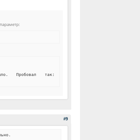
 параметр:
ло. Пробовал так:
#9
льно.