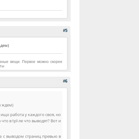
#5
ждем)
азные вещи. Первое можно скорее
аты
#6
) ждем)
 ищо работа у каждого своя, но
 что в tpl-ле что выводят? Вот и
ма с выводом страниц превью в