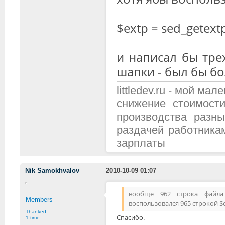
$extp = sed_getext
и написал бы тре
шапки - был бы бо
littledev.ru - мой м
снижение стоимост
производства разн
раздачей работника
зарплаты
Nik Samokhvalov
2010-10-09 01:07
вообще 962 строка файла ф
Members
воспользовался 965 строкой $e
Thanked:
Спасибо.
1 time