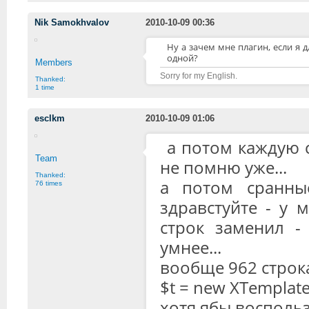
Nik Samokhvalov
2010-10-09 00:36
Ну а зачем мне плагин, если я 
одной?
Members
Sorry for my English.
Thanked:
1 time
esclkm
2010-10-09 01:06
а потом каждую ст
Team
не помню уже...
Thanked:
а потом сранны
76 times
здравстуйте - у м
строк заменил 
умнее...
вообще 962 строк
$t = new XTemplate(
хотя ябы восполь