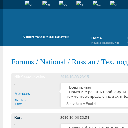
Content Management Framework
Home
News & backgrounds
Forums
/
National
/
Russian
/
Тех. по
Nik Samokhvalov
2010-10-08 23:15
Всем привет.
Помогите решить проблему. Мне
Members
комментов определённый скин (com
Thanked:
Sorry for my English.
1 time
Kort
2010-10-08 23:24
Через IF-блок класс подключить 