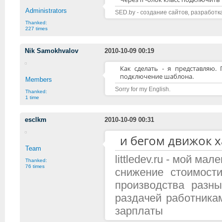
Administrators
SED.by - создание сайтов, разработк
Thanked:
227 times
Nik Samokhvalov
2010-10-09 00:19
Как сделать - я представляю.
подключение шаблона.
Members
Sorry for my English.
Thanked:
1 time
esclkm
2010-10-09 00:31
и бегом движок ха
Team
littledev.ru - мой м
Thanked:
76 times
снижение стоимост
производства разн
раздачей работника
зарплаты