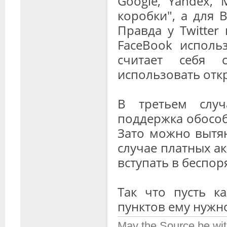
Google, Yandex, 
коробки", а для 
Правда у Twitter
FaceBook использ
считает себя 
использовать отк
В третьем слу
поддержка обособ
Зато можно вытян
случае платных а
вступать в беспо
Так что пусть к
пунктов ему нужно
May the Source be wit