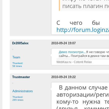
писать плагин по
С чего бы эт
http://forum.login
Dr2005alex
2010-09-24 19:07
Демо посмотри...
Я не говорю ч
сайты... Поиграйся в демке там
Team
WebKaa.ru - Cotonti Relax
Thanked:
58 times
Trustmaster
2010-09-24 19:22
В данном случае 
Administrators
авторизации/рег
Thanked:
кому-то нужна т
265 times
(друзья, коммен