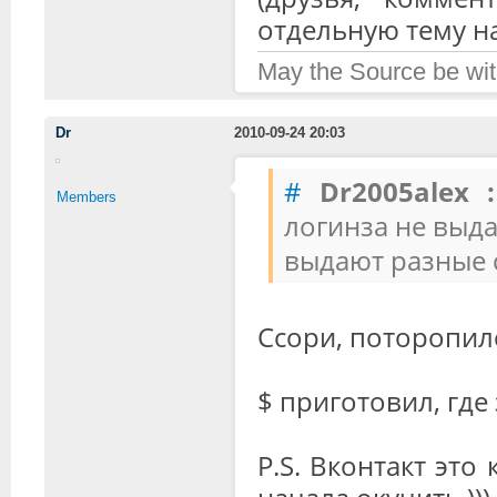
отдельную тему на
May the Source be wit
Dr
2010-09-24 20:03
#
Dr2005alex :
Members
логинза не выд
выдают разные с
Ссори, поторопился
$ приготовил, где
P.S. Вконтакт это