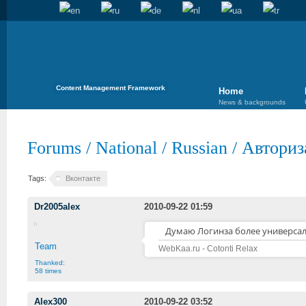
Content Management Framework
Home
News & backgrounds
Forums
/
National
/
Russian
/
Авториз
Tags:
Вконтакте
Dr2005alex
2010-09-22 01:59
Думаю Логинза более универсаль
Team
WebKaa.ru - Cotonti Relax
Thanked:
58 times
Alex300
2010-09-22 03:52