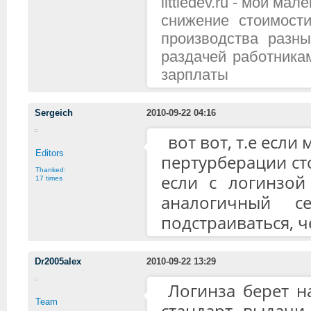
littledev.ru - мой м
снижение стоимост
производства разн
раздачей работника
зарплаты
Sergeich
2010-09-22 04:16
вот вот, т.е если
Editors
пертурберации сто
Thanked:
если с логинзой
17 times
аналогичный 
подстраиваться, ч
Dr2005alex
2010-09-22 13:29
Логинза берет н
Team
стандарт выдачи