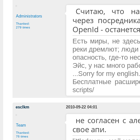
Считаю, что на
Administrators
через посредника
Thanked:
OpenId - останется
279 times
Есть миры, не здесь
реки дремлют; люди 
опасность, где-то н
Эйс, у нас много рабо
...Sorry for my english.
Бесплатные расширени
scripts/
esclkm
2010-09-22 04:01
не согласен с ал
Team
свое апи.
Thanked:
76 times