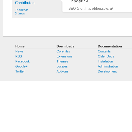
профили.
Contributors
SEO блог: http://blog.stfw.ru/
Thanked:
3 times
Home
Downloads
Documentation
News
Core files
Contents
RSS
Extensions
Older Docs
Facebook
Themes
Installation
Google+
Locales
Administration
Twitter
Add-ons
Development