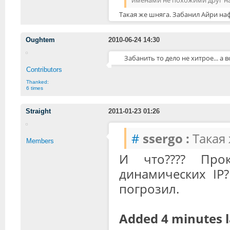
именами не похожими друг на
Такая же шняга. Забанил Айри наф
Oughtem
2010-06-24 14:30
Забанить то дело не хитрое... а
Contributors
Thanked:
6 times
Straight
2011-01-23 01:26
#
ssergo :
Такая 
Members
И что???? Про
динамических IP
погрозил.
Added 4 minutes l