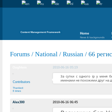
Content Management Framework
Home
News & backgrounds
Forums
/
National
/
Russian
/
66 регис
Oughtem
2010-06-16 05:19
За сутки с одного ip у меня 
именами не похожими друг на др
Contributors
Thanked:
6 times
Alex300
2010-06-16 06:45