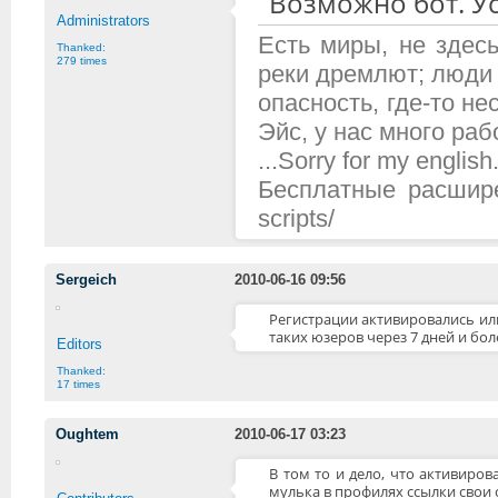
Возможно бот. Ус
Administrators
Есть миры, не здесь
Thanked:
279 times
реки дремлют; люди 
опасность, где-то н
Эйс, у нас много рабо
...Sorry for my english.
Бесплатные расширени
scripts/
Sergeich
2010-06-16 09:56
Регистрации активировались или 
таких юзеров через 7 дней и бо
Editors
Thanked:
17 times
Oughtem
2010-06-17 03:23
В том то и дело, что активиров
мулька в профилях ссылки свои с