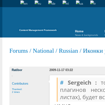
Content Management Framework
Home
News & backgrounds
Forums
/
National
/
Russian
/
Иконки 
Ratibor
2009-11-17 03:22
#
Sergeich :
то
Contributors
плагинов неск
Thanked:
2 times
листах), будет в