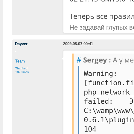
Теперь все прави
Не задавай глупых в
Dayver
2009-08-03 00:41
#
Sergey :
А у м
Team
Thanked:
Warning
182 times
[function.fi
php_networ
failed: 
C:\wamp\www\
0.6.1\plugi
104