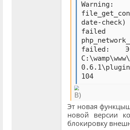
Warning:
file_get_con
date-check)
failed
php_networ
failed: 
C:\wamp\www\
0.6.1\plugi
104
Эт новая функцыщ
новой версии ко
блокировку внешн