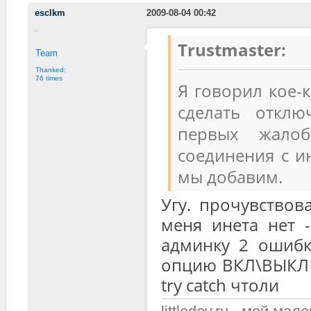
esclkm
2009-08-04 00:42
Trustmaster:
Team
Thanked:
76 times
Я говорил кое-
сделать отклю
первых жалоб
соединения с и
мы добавим.
Угу. прочувствова
меня инета нет 
админку 2 ошибк
опцию ВКЛ\ВЫКЛ а
try catсh чтоли