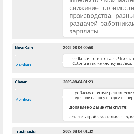
littledev.ru - мой м
снижение стоимост
производства разн
раздачей работника
зарплаты
NovoKain
2009-08-04 00:56
esclkm, и то и то надо. Что-бы
Cotonti а так же кнопку вкл/вкл.
Members
Clever
2009-08-04 01:23
проблему с тегами решил. если у
переходе на новую версию - пер
Members
Добавлено 2 Минуты спустя:
осталась проблема только с подк
Trustmaster
2009-08-04 01:32