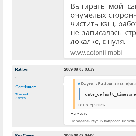
Вытирать мой сай
очумелых сторонни
чистить кэш, рабо
не записалась стро
локалке, с нуля.
www.cotonti.mobi
Ratibor
2009-08-03 03:39
#
Dayver :
Ratibor
а в конфиг.
Contributors
date_default_timezone
Thanked:
2 times
не потерялась ? ....
На месте.
Не задавай глупых вопросов, не усл
SunChase
2009-08-03 04:00