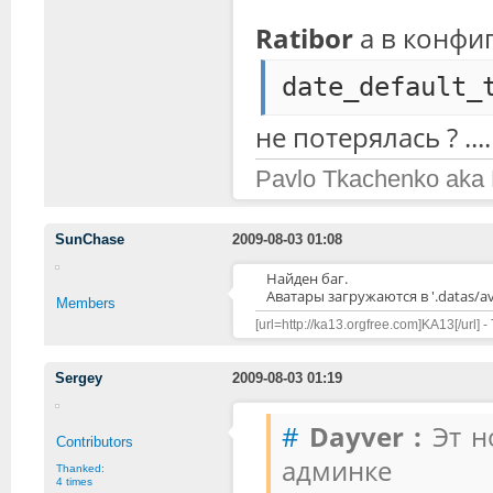
Ratibor
а в конфиг
date_default_
не потерялась ? ....
Pavlo Tkachenko aka
SunChase
2009-08-03 01:08
Найден баг.
Аватары загружаются в '.datas/a
Members
[url=http://ka13.orgfree.com]KA13[/url] -
Sergey
2009-08-03 01:19
#
Dayver :
Эт но
Contributors
админке
Thanked:
4 times