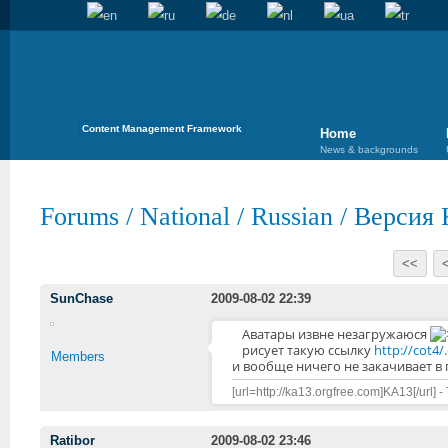
Content Management Framework
Home
News & backgrounds
Forums
/
National
/
Russian
/
Версия 
<<
SunChase
2009-08-02 22:39
Аватары извне незагружаюся
рисует такую ссылку
http://cot4/
Members
и вообще ничего не закачивает в 
[url=http://ka13.orgfree.com]KA13[/url] -
Ratibor
2009-08-02 23:46