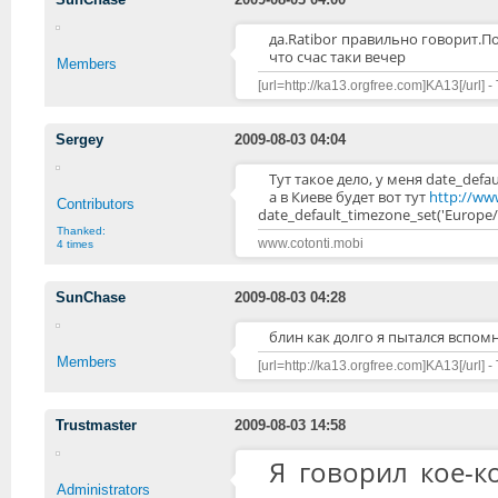
да.Ratibor правильно говорит.По
что счас таки вечер
Members
[url=http://ka13.orgfree.com]KA13[/url] -
Sergey
2009-08-03 04:04
Тут такое дело, у меня date_defa
а в Киеве будет вот тут
http://ww
Contributors
date_default_timezone_set('Europe/K
Thanked:
www.cotonti.mobi
4 times
SunChase
2009-08-03 04:28
блин как долго я пытался вспом
Members
[url=http://ka13.orgfree.com]KA13[/url] -
Trustmaster
2009-08-03 14:58
Я говорил кое-к
Administrators