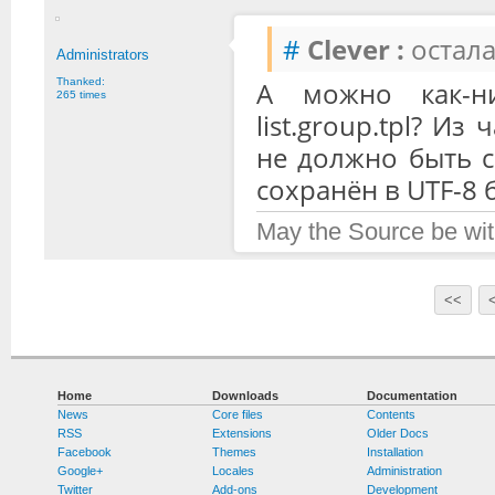
#
Clever :
остала
Administrators
Thanked:
А можно как-ни
265 times
list.group.tpl? И
не должно быть с
сохранён в UTF-8 
May the Source be wit
<<
Home
Downloads
Documentation
News
Core files
Contents
RSS
Extensions
Older Docs
Facebook
Themes
Installation
Google+
Locales
Administration
Twitter
Add-ons
Development