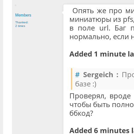
Опять же про ми
Members
миниатюры из pfs, 
Thanked:
в поле url. Баг 
2 times
нормально, если 
Added 1 minute la
#
Sergeich :
Про
базе :)
Проверял, вроде 
чтобы быть полно
ббкод?
Added 6 minutes l