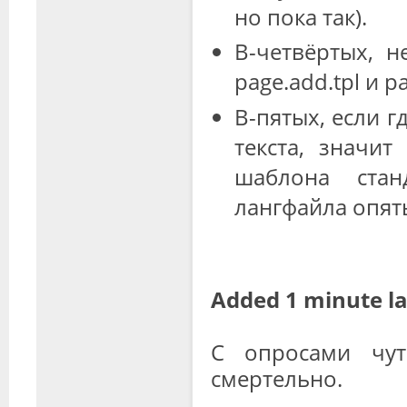
но пока так).
В-четвёртых, 
page.add.tpl и pa
В-пятых, если г
текста, значит
шаблона стан
лангфайла опять
Added 1 minute la
С опросами чут
смертельно.