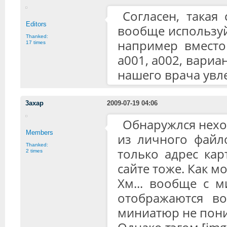
Согласен, такая
Editors
вообще используй
Thanked:
например вместо 
17 times
а001, а002, вариа
нашего врача увле
3axap
2009-07-19 04:06
Обнаружлся нехо
Members
из личного файл
Thanked:
только адрес кар
2 times
сайте тоже. Как м
Хм... вообще с м
отображаются во
миниатюр не пони