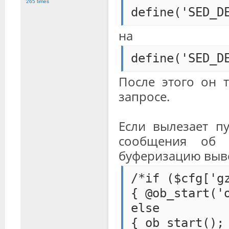
265 times
define('SED_D
на
define('SED_D
После этого он т
запросе.
Если вылезает пу
сообщения об 
буферизацию выво
/*if ($cfg['g
{ @ob_start('
else
{ ob_start();