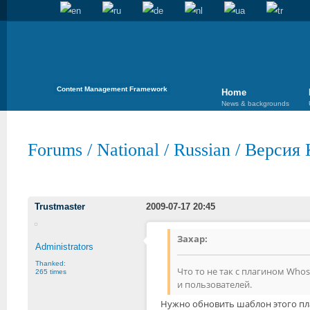
Content Management Framework
Home
News & backgrounds
Forums
/
National
/
Russian
/
Версия 
Trustmaster
2009-07-17 20:45
Захар:
Administrators
Thanked:
Что то не так с плагином Whoso
265 times
и пользователей.
Нужно обновить шаблон этого пл