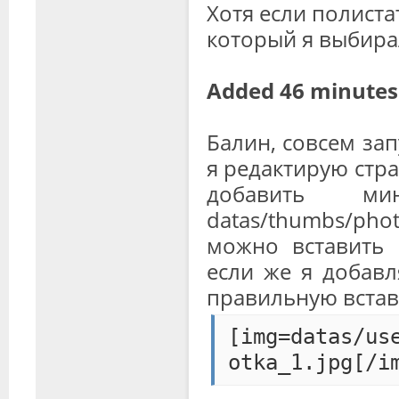
Хотя если полистат
который я выбирал
Added 46 minutes 
Балин, совсем за
я редактирую стр
добавить м
datas/thumbs/phot
можно вставить 
если же я добавл
правильную встав
[img=datas/us
otka_1.jpg[/i