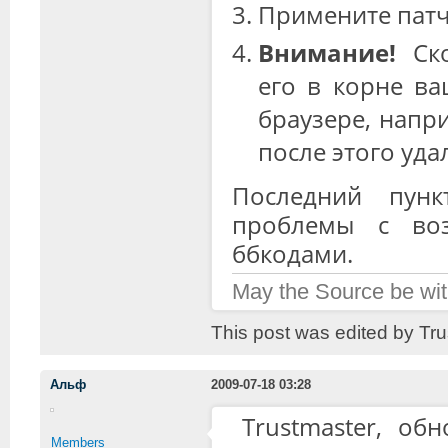
Примените пат
Внимание!
Ско
его в корне ваш
браузере, нап
после этого уда
Последний пунк
проблемы с воз
ббкодами.
May the Source be wit
This post was edited by Tr
Альф
2009-07-18 03:28
Trustmaster, об
Members