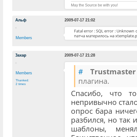
May the Source be with you!
Альф
2009-07-17 21:02
Fatal error : SQL error : Unknown
патча материлось на xtemplate.
Members
3axap
2009-07-17 21:28
#
Trustmaster
Members
плагина.
Thanked:
2 times
Спасибо, что т
непривычно стало
опрос бара ничег
разбился, но так 
шаблоны, менял