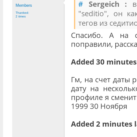
#
Sergeich :
в 
Members
"seditio", он 
Thanked:
2 times
тегов из седитио
Спасибо. А на 
поправили, расск
Added 30 minutes 
Гм, на счет даты
дату на нескольк
профиле я сменить
1999 30 Ноября
Added 2 minutes l