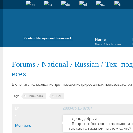
Content Management Framework
Home
News & backgrounds
Forums
/
National
/
Russian
/
Тех. по
всех
Включить голосование для незарегистрированных пользователей
Tags:
Indexpolls
Poll
Dr
2009-05-16 07:07
День добрый.
Вопрос собственно как включить
Members
так как на главной на этом сайте?