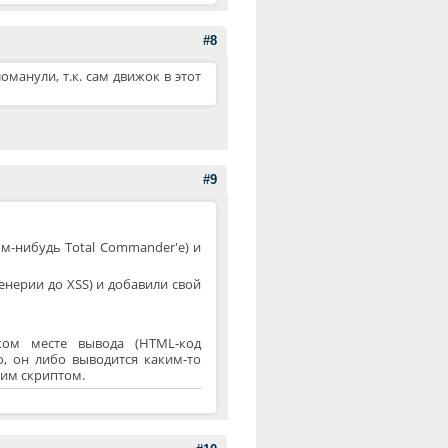
#8
оманули, т.к. сам движок в этот
#9
ом-нибудь Total Commander'е) и
енерии до XSS) и добавили свой
ком месте вывода (HTML-код
о, он либо выводится каким-то
мим скриптом.