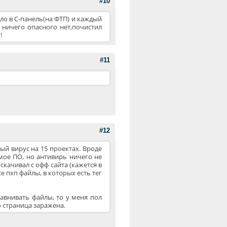
#10
ило в С-панель(на ФТП) и каждый
 ничего опасного нет,почистил
!
#11
#12
й вирус на 15 проектах. Вроде
мое ПО, но антивирь ничего не
, скачивал с офф сайта (кажется в
се пхп файлы, в которых есть тег
равнивать файлы, то у меня пол
то страница заражена.