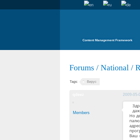
Content Management Framework
Forums
/
National
/
R
Tags:
Вирус
qdeez
2009-05-
Здр
даж
Members
Но де
палю
адре
прог
Ваш 