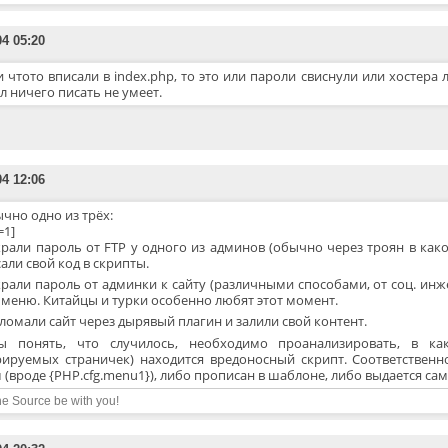
04 05:20
и чтото вписали в index.php, то это или пароли свиснули или хостера л
л ничего писать не умеет.
04 12:06
чно одно из трёх:
t=1]
крали пароль от FTP у одного из админов (обычно через троян в как
али свой код в скрипты.
рали пароль от админки к сайту (различными способами, от соц. инж
 меню. Китайцы и турки особенно любят этот момент.
ломали сайт через дырявый плагин и залили свой контент.
ы понять, что случилось, необходимо проанализировать, в ка
рируемых страничек) находится вредоносный скрипт. Соответственн
 (вроде {PHP.cfg.menu1}), либо прописан в шаблоне, либо выдается са
e Source be with you!