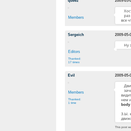
qdeez
2009-05-
Хос
раз
Members
все ч
Sergeich
2009-05-
Ну 
Editors
Thanked:
17 times
Evil
2009-05-
Дви
зач
Members
видит
нем и
Thanked:
1 time
body
З.Ы. 
движк
This post w