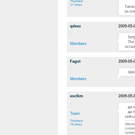
Thanked:
17 times
Также
(и от
qdeez
2009-05-
Ser
Пос
Members
остал
Fagot
2009-05-
IMH
Members
esclkm
2009-05-
да 
да 
Team
сейча
Thanked:
littl
76 times
сниже
сравн