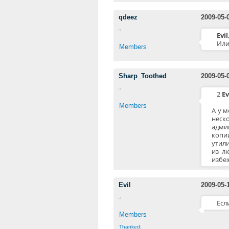
qdeez
2009-05-
Evil
Или
Members
Sharp_Toothed
2009-05-
2
Ev
Members
А у 
неск
адми
копи
утили
из л
избе
Evil
2009-05-
Есл
Members
Thanked: