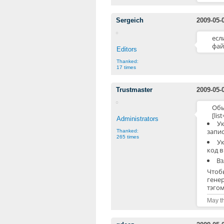
Sergeich
2009-05-
есл
фай
Editors
Thanked:
17 times
Trustmaster
2009-05-
Обы
[lis
Administrators
У
запис
Thanked:
265 times
Ук
код в
Вз
Чтоб
гене
тэгом
May th