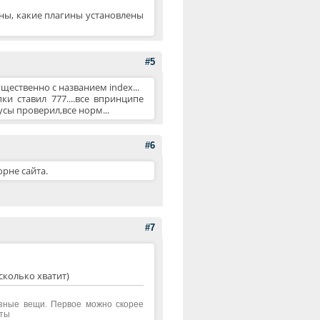
ены, какие плагины установлены
#5
ественно с названием index...
и ставил 777....все впринципе
усы проверил,все норм...
#6
рне сайта.
#7
сколько хватит)
азные вещи. Первое можно скорее
аты