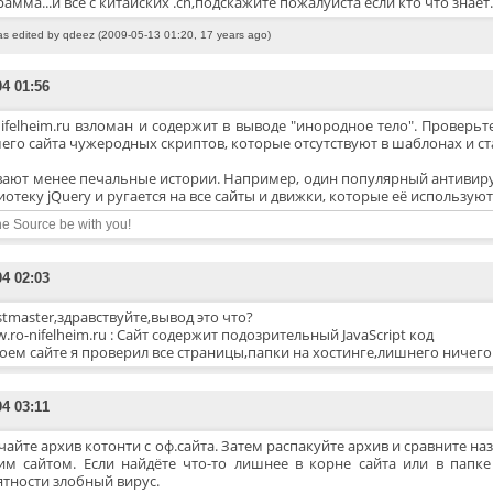
амма...и все с китайских .cn,подскажите пожалуйста если кто что знает..
as edited by qdeez (2009-05-13 01:20, 17 years ago)
04 01:56
nifelheim.ru взломан и содержит в выводе "инородное тело". Проверьт
его сайта чужеродных скриптов, которые отсутствуют в шаблонах и ст
вают менее печальные истории. Например, один популярный антивир
отеку jQuery и ругается на все сайты и движки, которые её используют
e Source be with you!
04 02:03
stmaster,здравствуйте,вывод это что?
.ro-nifelheim.ru : Сайт содержит подозрительный JavaScript код
оем сайте я проверил все страницы,папки на хостинге,лишнего ничего 
04 03:11
чайте архив котонти с оф.сайта. Затем распакуйте архив и сравните на
им сайтом. Если найдёте что-то лишнее в корне сайта или в папке
ятности злобный вирус.