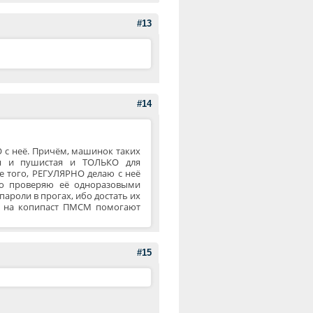
#13
#14
О с неё. Причём, машинок таких
ая и пушистая и ТОЛЬКО для
ме того, РЕГУЛЯРНО делаю с неё
о проверяю её одноразовыми
пароли в прогах, ибо достать их
ые на копипаст ПМСМ помогают
#15