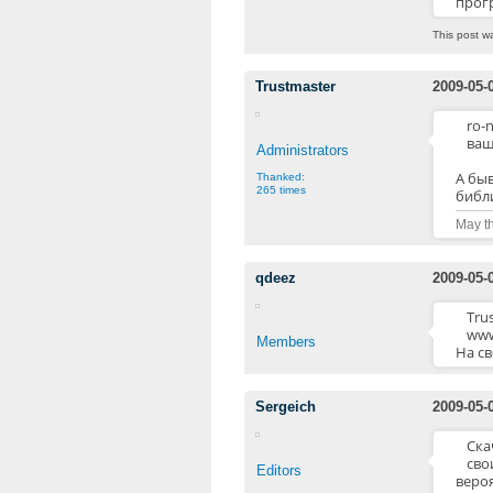
прогр
This post w
Trustmaster
2009-05-
ro-
ваш
Administrators
А бы
Thanked:
265 times
библи
May th
qdeez
2009-05-
Tru
www
Members
На св
Sergeich
2009-05-
Ска
сво
Editors
веро