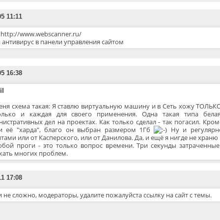
05 11:11
,http://www.webscanner.ru/
 антивирус в панели управления сайтом
05 16:38
il
меня схема такая: Я ставлю виртуальную машину и в Сеть хожу ТОЛЬК
олько и каждая для своего применения. Одна такая типа бел
нистративных дел на проектах. Как только сделал - так погасил. Кро
и её "харда", благо он выбран размером 1Гб
Ну и регулярн
тами или от Касперского, или от Данилова. Да, и ещё я нигде не храню 
юбой проги - это только вопрос времени. Три секунды затраченн
жать многих проблем.
11 17:08
и не сложно, модераторы, удалите пожалуйста ссылку на сайт с темы.