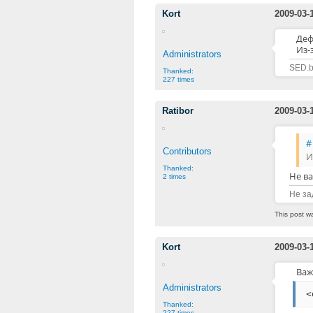
Kort
2009-03-
Деф
Из-
Administrators
SED.b
Thanked:
227 times
Ratibor
2009-03-
#
Contributors
И
Thanked:
Не ва
2 times
Не за
This post w
Kort
2009-03-
Важ
Administrators
<
Thanked:
227 times