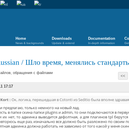
Home
Downloads
Documentation
Co
News & backgrounds
Update & extend
In-depth information
Get
ussian
/
Шло время, менялись стандарт
файлов, обращения с файлами
<<
11 17:17
Kort :
Ок, логика, перешедшая в Cotonti из Seditio была вполне здравая
 и предлагаю, только немного на новый лад.
есть в папке скина папки plugins и admin, то они подключаются в перв
и их нет, то админка выводится дефолтная, а для плагинов tpl берутс
овторюсь еще раз, изначально все должно быть разложено по своим п
тная админка должна работать не зависимо от того какой у меня скин 