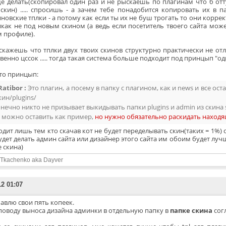
е делать(скопировал один раз и не рыскаешь по плагинам что б отт
 скин) ..... спросишь - а зачем тебе понадобится копировать их в 
новские тплки - а потому как если ты их не буш трогать то они коррект
икак не под новым скином (а ведь если посетитель твоего сайта мож
м профиле).
 скажешь что тплки двух твоих скинов структурно практически не от
венно цссок ..... тогда такая система больше подходит под принцып "од
что принцып:
Ratibor :
Это плагин, а посему в папку с плагином, как и news и все ос
кин/plugins/
нечно никто не призывает выкидывать папки plugins и admin из скина se
 можно оставить как пример,
но нужно обязательно раскидать находя
дит лишь тем кто скачав кот не будет переделывать скин(таких = 1%) 
удет делать админ сайта или дизайнер этого сайта им обоим будет лучш
 скина)
 Tkachenko aka Dayver
12 01:07
авлю свои пять копеек.
поводу выноса дизайна админки в отдельную папку в
папке скина
сог