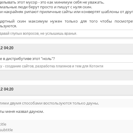
елывать этот мусор - это как минимум себя не уважать,
мальные люди берут просто и пишут с нуля скин.
ли накрайняк рипают приличные сайты или конвертят шаблоны от друг
дартный скин максимум нужен только для того чтобы посмотрет
льзуются.
давай глупых вопросов, не услышишь вранья.
12 04:20
де в дистрибутиве этот "ноль"?
y - создание сайтов, разработка плагинов и тем для Котонти
12 04:20
тими двумя способами воспользуются только дауны,
ты меня назвал дауном.
title
 subtitle