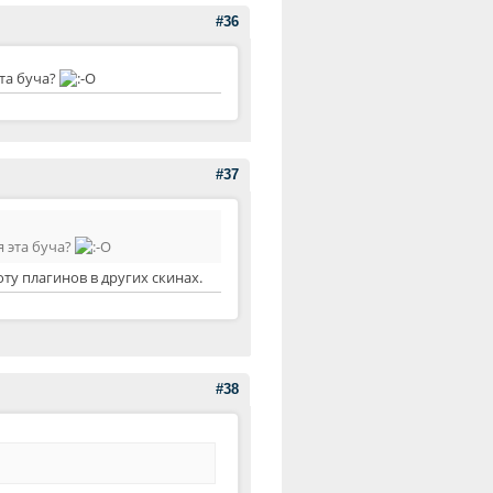
#36
эта буча?
#37
я эта буча?
ту плагинов в других скинах.
#38