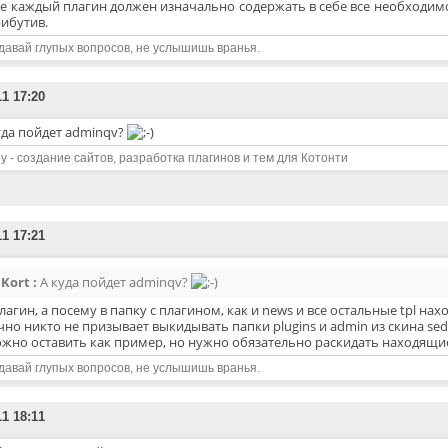
же каждый плагин должен изначально содержать в себе все необходим
рибутив.
давай глупых вопросов, не услышишь вранья.
11 17:20
уда пойдет adminqv?
y - создание сайтов, разработка плагинов и тем для Котонти
11 17:21
Kort :
А куда пойдет adminqv?
лагин, а посему в папку с плагином, как и news и все остальные tpl нах
но никто не призывает выкидывать папки plugins и admin из скина sed-
жно оставить как пример, но нужно обязательно раскидать находящиес
давай глупых вопросов, не услышишь вранья.
11 18:11