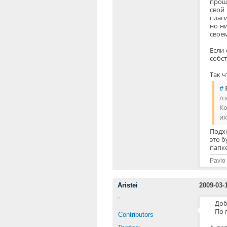
прощ
свой
плаги
но н
свое
Если
собст
Так 
#
/с
Ко
их
Подхо
это б
папке
Pavlo
Aristei
2009-03-
Доб
По 
Contributors
Thanked: