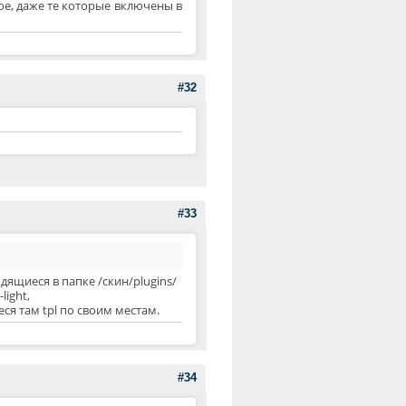
ое, даже те которые включены в
#32
#33
одящиеся в папке /скин/plugins/
light,
я там tpl по своим местам.
#34