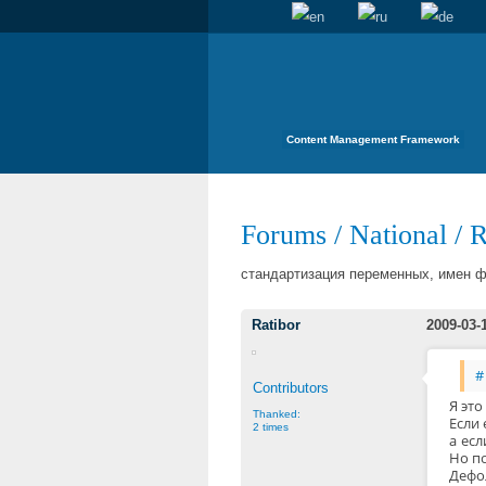
Content Management Framework
Forums
/
National
/
R
стандартизация переменных, имен 
Ratibor
2009-03-
#
Contributors
Я это
Thanked:
Если 
2 times
а есл
Но п
Дефол