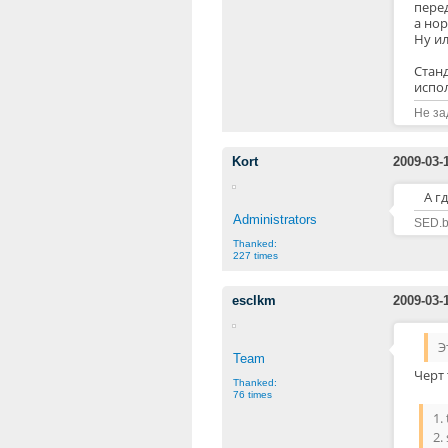
перед
а нор
Ну и
Стан
испо
Не за
Kort
2009-03-
А г
Administrators
SED.b
Thanked:
227 times
esclkm
2009-03-
Э
Team
Черт 
Thanked:
76 times
1. 
2.