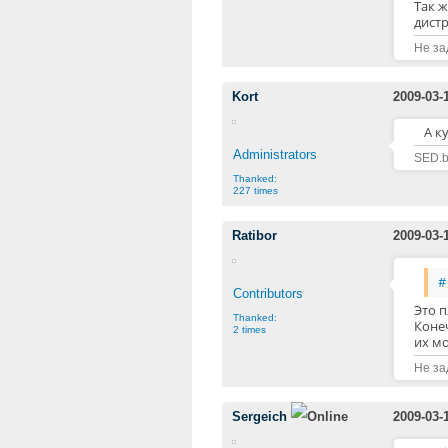
Так 
дист
Не за
Kort
2009-03-
А к
Administrators
SED.b
Thanked:
227 times
Ratibor
2009-03-
#
Contributors
Это п
Thanked:
Конеч
2 times
их мо
Не за
Sergeich
2009-03-