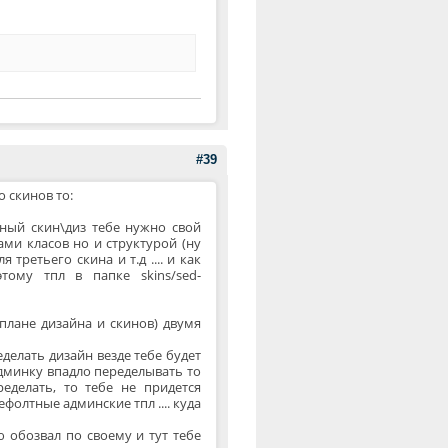
#39
о скинов то:
ьный скин\диз тебе нужно свой
ми класов но и структурой (ну
я третьего скина и т.д .... и как
ому тпл в папке skins/sed-
 плане дизайна и скинов) двумя
еделать дизайн везде тебе будет
 админку впадло переделывать то
ределать, то тебе не придется
фолтные админские тпл .... куда
 обозвал по своему и тут тебе