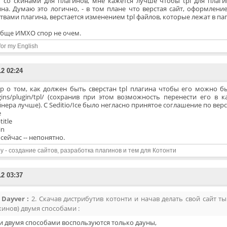
т со скинами для плагинов, мне кажется лучше чтобы tpl для плаг
ина. Думаю это логично, - в том плане что верстая сайт, оформлени
твами плагина, верстается изменением tpl файлов, которые лежат в па
обще ИМХО спор не очем.
for my English
12 02:24
р о том, как должен быть сверстан tpl плагина чтобы его можно 
gins/plugin/tpl/ (сохранив при этом возможность перенести его в к
нера лучше). С Seditio/Ice было негласно принятое соглашение по верс
e
title
in
 сейчас -- непонятно.
y - создание сайтов, разработка плагинов и тем для Котонти
12 03:37
Dayver :
2. Скачав дистрибутив котонти и начав делать свой сайт т
кинов) двумя способами :
и двумя способами воспользуются только дауны,