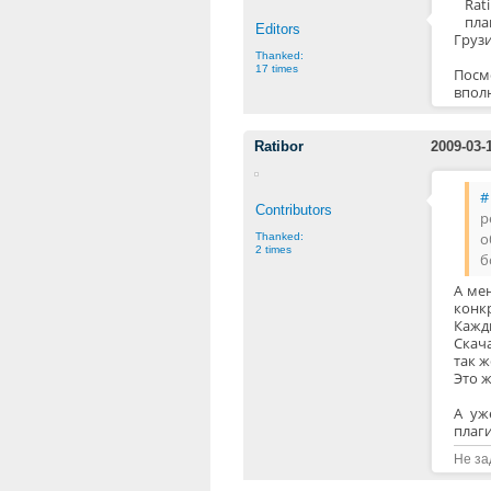
Rat
пла
Editors
Грузи
Thanked:
17 times
Посмо
вполн
Ratibor
2009-03-
#
Contributors
р
о
Thanked:
2 times
б
А ме
конк
Кажды
Скача
так ж
Это ж
А уж
плаг
Не за