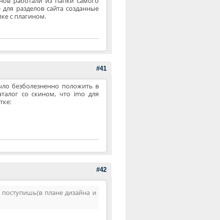
инов работали из папки самого
е для разделов сайта созданные
пке с плагином.
#41
было безболезненно положить в
аталог со скином, что imo для
тке:
#42
ы поступишь(в плане дизайна и