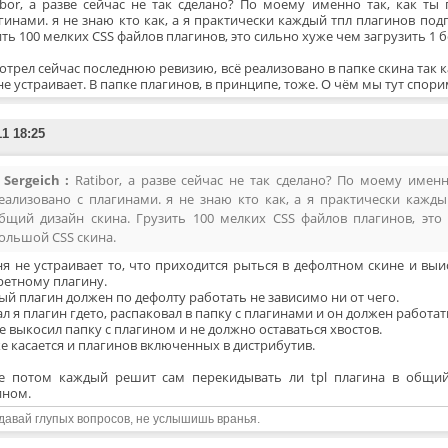
ibor, а разве сейчас не так сделано? По моему именно так, как ты
гинами. я не знаю кто как, а я практически каждый тпл плагинов по
ть 100 мелких CSS файлов плагинов, это сильно хуже чем загрузить 1 
трел сейчас последнюю ревизию, всё реализовано в папке скина так к
е устраивает. В папке плагинов, в принципе, тоже. О чём мы тут спори
11 18:25
Sergeich :
Ratibor, а разве сейчас не так сделано? По моему именн
еализовано с плагинами. я не знаю кто как, а я практически кажд
бщий дизайн скина. Грузить 100 мелких CSS файлов плагинов, это
ольшой CSS скина.
ня не устраивает то, что приходится рыться в дефолтном скине и выи
ретному плагину.
й плагин должен по дефолту работать не зависимо ни от чего.
л я плагин гдето, распаковал в папку с плагинами и он должен работат
е выкосил папку с плагином и не должно оставаться хвостов.
е касается и плагинов включенных в дистрибутив.
е потом каждый решит сам перекидывать ли tpl плагина в общий
ином.
давай глупых вопросов, не услышишь вранья.