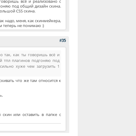
 говоришь всё и реализовано с
дгоняю под общий дизайн скина.
большой CSS скина.
ак надо, меня, как скинмейкера,
м теперь не понимаю :)
#35
о так, как ты говоришь всё и
ый тпл плагинов подгоняю под
 сильно хуже чем загрузить 1
скивать что же там относится к
ь,
 скин или оставить в папке с