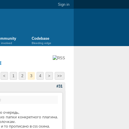
Sign in
mmunity
Codebase
 involved
Bleeding edge
ы
<
1
2
3
4
>
>>
#31
:
ую очередь,
я из папки конкретного плагина.
олочкам.
и то прописано в css скина.