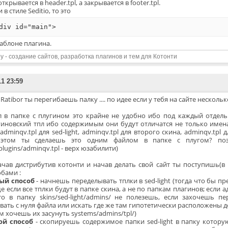
открывается в header.tpl, а закрывается в footer.tpl.
и в стиле Seditio, то это
div id="main">
аблоне плагина.
y - создание сайтов, разработка плагинов и тем для Котонти
11 23:59
 Ratibor ты перегибаешь палку .... по идее если у тебя на сайте нескольк
пл в папке с плугином это крайне не удобно ибо под каждый отдел
гиновский тпл ибо содержимым они будут отличатся не только имена
adminqv.tpl для sed-light, adminqv.tpl для второго скина, adminqv.tpl дл
этом ты сделаешь это одним файлом в папке с плугом? поэт
/plugins/adminqv.tpl - верх юзабилити)
качав дистрибутив котонти и начав делать свой сайт ты поступишь(в
обами :
ый способ
- начнешь переделывать тплки в sed-light (тогда что бы пр
 если все тплки будут в папке скина, а не по папкам плагинов; если
то в папку skins/sed-light/admins/ не полезешь, если захочешь пе
вать с нуля файла или искать где же там гипотетически расположены де
м хочешь их засунуть systems/admins/tpl/)
ой способ
- скопируешь содержимое папки sed-light в папку которую