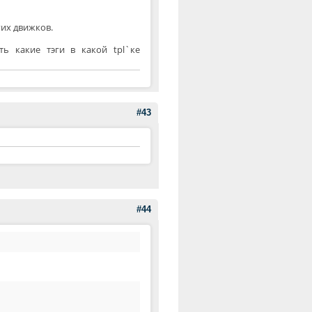
их движков.
ь какие тэги в какой tpl`ке
#43
#44