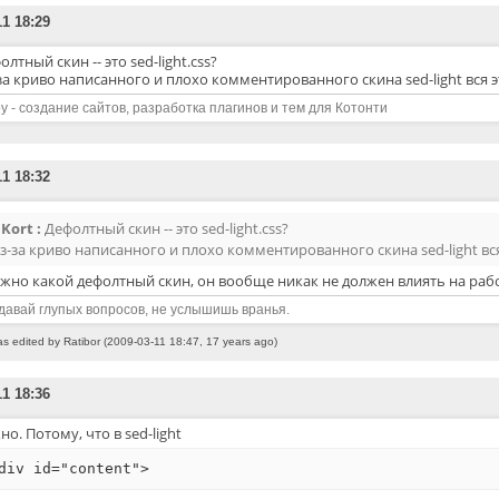
11 18:29
олтный скин -- это sed-light.css?
за криво написанного и плохо комментированного скина sed-light вся 
y - создание сайтов, разработка плагинов и тем для Котонти
11 18:32
Kort :
Дефолтный скин -- это sed-light.css?
з-за криво написанного и плохо комментированного скина sed-light вс
жно какой дефолтный скин, он вообще никак не должен влиять на рабо
давай глупых вопросов, не услышишь вранья.
as edited by Ratibor (2009-03-11 18:47, 17 years ago)
11 18:36
но. Потому, что в sed-light
div id="content">