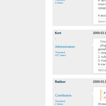
А во
2 times
плаг
средс
А во
Sorry 
Kort
2009-03-
Спо
plu
Administrators
дизай
1. titl
Thanked:
227 times
2. sub
3. ma
А как
SED.b
Ratibor
2009-03-
#
Contributors
с
Thanked:
Этим
2 times