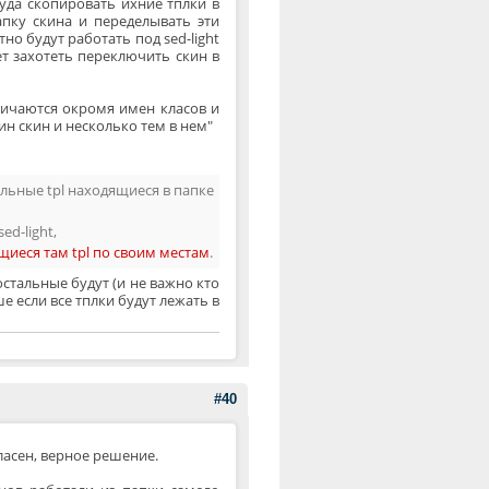
уда скопировать ихние тплки в
папку скина и переделывать эти
но будут работать под sed-light
ет захотеть переключить скин в
личаются окромя имен класов и
ин скин и несколько тем в нем"
тальные tpl находящиеся в папке
d-light,
щиеся там tpl по своим местам
.
остальные будут (и не важно кто
е если все тплки будут лежать в
#40
ласен, верное решение.