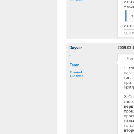
и он 
А есл
<
и в ш
SED.b
Dayver
2009-03-
Чет
Team
1. т
пала
Thanked:
182 times
типа 
при 
light
2. С
спос
перв
проще
прос
созда
ты та
втор