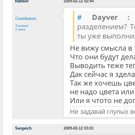
Ratibor
2009-02-12 02:44
#
Dayver :
Contributors
разделением? Т
Thanked:
2 times
ты уже выполни
Не вижу смысла в
Что они будут дел
Выводить теже тег
Дак сейчас я здел
Так же хочешь цве
не надо цвета или
Или я чтото не д
Не задавай глупых в
Sergeich
2009-02-12 03:01