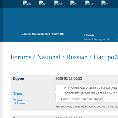
Content Management Framework
Home
News & backgrounds
Forums
/
National
/
Russian
/
Настрой
Dayver
2009-02-12 00:53
И я согласен с делением на два .
половину труда ты уже выполни
Team
Pavlo Tkachenko aka Dayver
Thanked:
182 times
This post was edited by Dayver (2009-02-12 01:02,