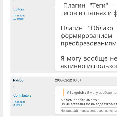
Плагин "Теги" 
Editors
тегов в статьях и 
Thanked:
17 times
Плагин "Облако 
формированием
преобразованиям
Я могу вообще не
активно использов
Ratibor
2009-02-12 03:07
#
Sergeich :
Я могу вообще не 
Contributors
А в чем проблемма то ?
Thanked:
Ну не вставляй тэг вывода тэгов в t
2 times
Не задавай глупых вопросов, не усл