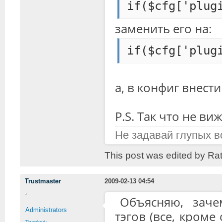
if($cfg['plug
заменить его на:
if($cfg['plug
а, в конфиг внест
P.S. Так что не в
Не задавай глупых в
This post was edited by Ra
Trustmaster
2009-02-13 04:54
Объясняю, заче
Administrators
тэгов (все, кроме
Thanked: