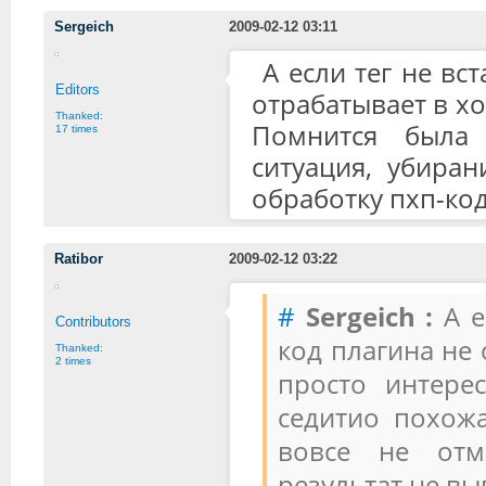
Sergeich
2009-02-12 03:11
А если тег не вс
Editors
отрабатывает в хо
Thanked:
Помнится была
17 times
ситуация, убиран
обработку пхп-код
Ratibor
2009-02-12 03:22
#
Sergeich :
А е
Contributors
код плагина не 
Thanked:
2 times
просто интере
седитио похожа
вовсе не отм
результат не вы