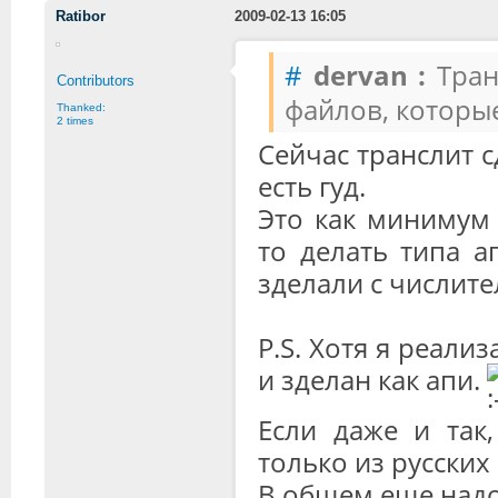
Ratibor
2009-02-13 16:05
#
dervan :
Тран
Contributors
файлов, которые
Thanked:
2 times
Сейчас транслит с
есть гуд.
Это как минимум 
то делать типа а
зделали с числит
P.S. Хотя я реали
и зделан как апи.
Если даже и так
только из русских
В общем еще надо