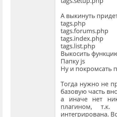
tags.setup.php
А выкинуть придет
tags.php
tags.forums.php
tags.index.php
tags.list.php
Выкосить функцию 
Папку js
Ну и покромсать па
Тогда нужно не пр
базовую часть вно
а иначе нет ни
плагином, т.к
интегрирована. Во