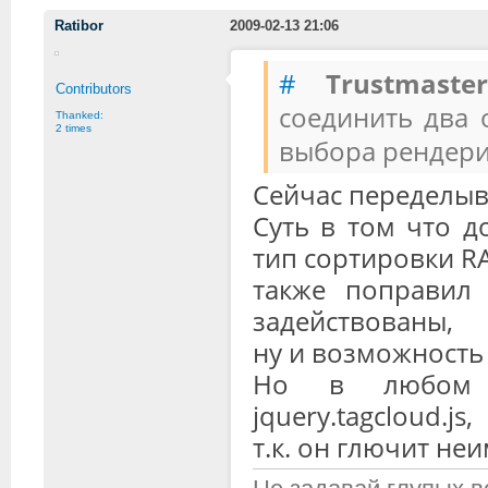
Ratibor
2009-02-13 21:06
#
Trustmaste
Contributors
соединить два 
Thanked:
2 times
выбора рендерин
Сейчас переделыв
Суть в том что д
тип сортировки RA
также поправил
задействованы,
ну и возможность 
Но в любом с
jquery.tagcloud.js,
т.к. он глючит не