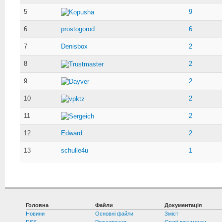
5
9
Kopusha
6
prostogorod
6
7
Denisbox
2
8
2
Trustmaster
9
2
Dayver
10
2
vpktz
11
2
Sergeich
12
Edward
2
13
schulle4u
1
Головна
Файли
Документація
Новини
Основні файли
Зміст
RSS
Розширення
Старі документи