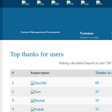
Content Management Framework
Головна
Новини та події
Top thanks for users
Rating calculated based on last 730 
#
Користувач
Thanks in 
1
68
Alex300
2
22
Kort
3
14
Rootali
4
13
Kabak