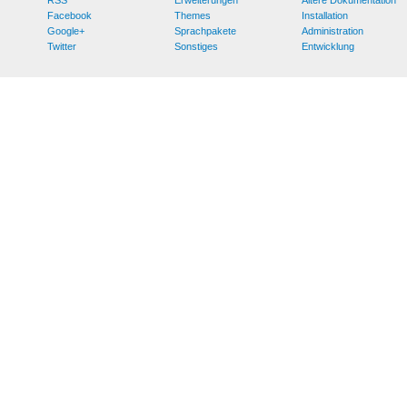
Facebook
Themes
Installation
Google+
Sprachpakete
Administration
Twitter
Sonstiges
Entwicklung