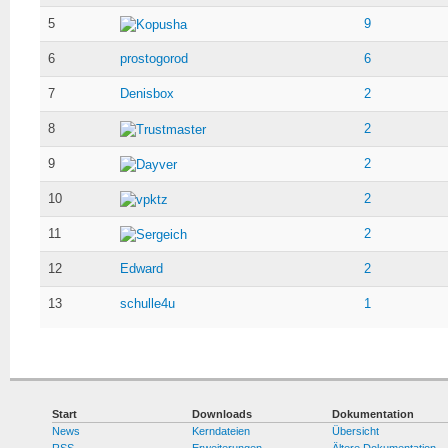
5
9
Kopusha
6
prostogorod
6
7
Denisbox
2
8
2
Trustmaster
9
2
Dayver
10
2
vpktz
11
2
Sergeich
12
Edward
2
13
schulle4u
1
Start
Downloads
Dokumentation
News
Kerndateien
Übersicht
RSS
Erweiterungen
Ältere Dokumentation