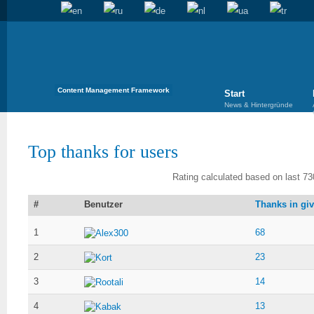
Content Management Framework
Start
News & Hintergründe
Top thanks for users
Rating calculated based on last 730
#
Benutzer
Thanks in gi
1
68
Alex300
2
23
Kort
3
14
Rootali
4
13
Kabak