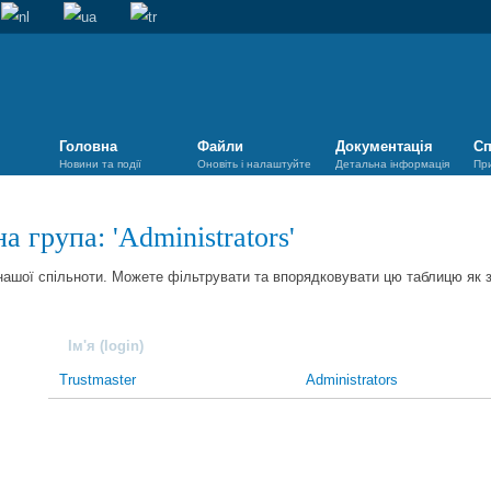
Головна
Файли
Документація
Сп
Новини та події
Оновіть і налаштуйте
Детальна інформація
Пр
а група: '
Administrators
'
 нашої спільноти. Можете фільтрувати та впорядковувати цю таблицю як 
Ім'я (login)
Trustmaster
Administrators