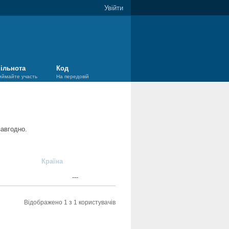
Увійти
ільнота
Код
иймайте участь
На передовій
завгодно.
Країна
---
Відображено 1 з 1 користувачів