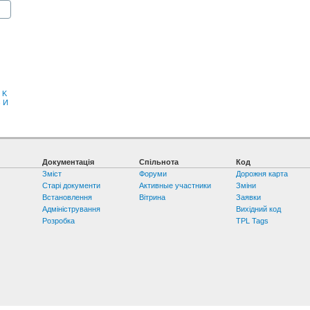
K
З
И
Документація
Спільнота
Код
Зміст
Форуми
Дорожня карта
Старі документи
Активные участники
Зміни
Встановлення
Вітрина
Заявки
Адміністрування
Вихідний код
Розробка
TPL Tags