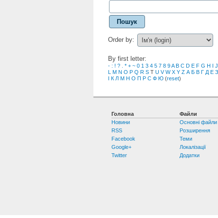
Пошук
Order by:
By first letter:
-
:
!
?
.
*
+
~
0
1
3
4
5
7
8
9
A
B
C
D
E
F
G
H
I
J
L
M
N
O
P
Q
R
S
T
U
V
W
X
Y
Z
А
Б
В
Г
Д
Е
І
К
Л
М
Н
О
П
Р
С
Ф
Ю
(
reset
)
Головна
Файли
Новини
Основні файли
RSS
Розширення
Facebook
Теми
Google+
Локалізації
Twitter
Додатки