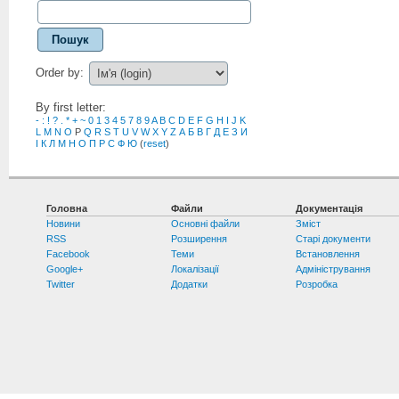
Пошук
Order by:
By first letter:
-
:
!
?
.
*
+
~
0
1
3
4
5
7
8
9
A
B
C
D
E
F
G
H
I
J
K
L
M
N
O
P
Q
R
S
T
U
V
W
X
Y
Z
А
Б
В
Г
Д
Е
З
И
І
К
Л
М
Н
О
П
Р
С
Ф
Ю
(
reset
)
Головна
Файли
Документація
Новини
Основні файли
Зміст
RSS
Розширення
Старі документи
Facebook
Теми
Встановлення
Google+
Локалізації
Адміністрування
Twitter
Додатки
Розробка