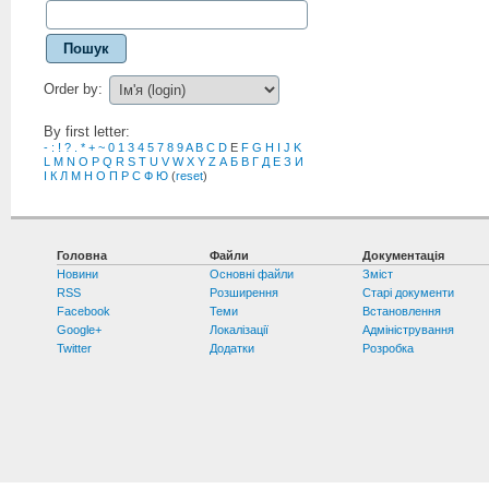
Пошук
Order by:
By first letter:
-
:
!
?
.
*
+
~
0
1
3
4
5
7
8
9
A
B
C
D
E
F
G
H
I
J
K
L
M
N
O
P
Q
R
S
T
U
V
W
X
Y
Z
А
Б
В
Г
Д
Е
З
И
І
К
Л
М
Н
О
П
Р
С
Ф
Ю
(
reset
)
Головна
Файли
Документація
Новини
Основні файли
Зміст
RSS
Розширення
Старі документи
Facebook
Теми
Встановлення
Google+
Локалізації
Адміністрування
Twitter
Додатки
Розробка