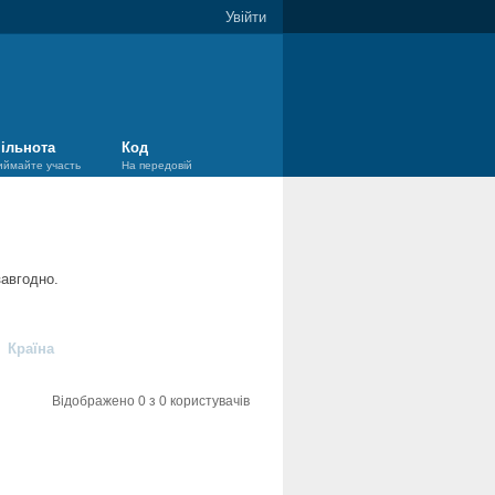
Увійти
ільнота
Код
иймайте участь
На передовій
завгодно.
Країна
Відображено 0 з 0 користувачів