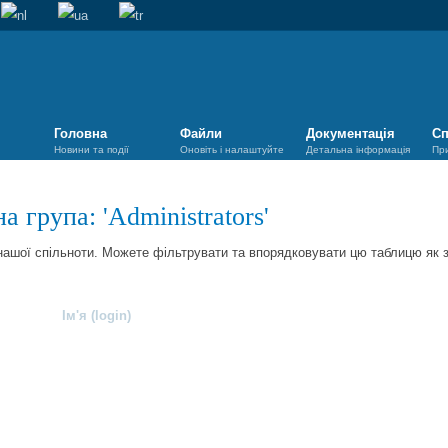
Головна
Файли
Документація
Сп
Новини та події
Оновіть і налаштуйте
Детальна інформація
Пр
а група: '
Administrators
'
 нашої спільноти. Можете фільтрувати та впорядковувати цю таблицю як 
Ім'я (login)