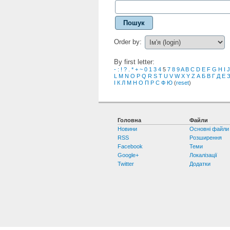
Пошук
Order by:
By first letter:
-
:
!
?
.
*
+
~
0
1
3
4
5
7
8
9
A
B
C
D
E
F
G
H
I
J
L
M
N
O
P
Q
R
S
T
U
V
W
X
Y
Z
А
Б
В
Г
Д
Е
І
К
Л
М
Н
О
П
Р
С
Ф
Ю
(
reset
)
Головна
Файли
Новини
Основні файли
RSS
Розширення
Facebook
Теми
Google+
Локалізації
Twitter
Додатки