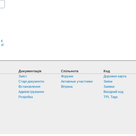
K
З
И
Документація
Спільнота
Код
Зміст
Форуми
Дорожня карта
Старі документи
Активные участники
Зміни
Встановлення
Вітрина
Заявки
Адміністрування
Вихідний код
Розробка
TPL Tags