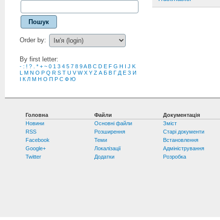
Пошук
Order by:
By first letter:
-
:
!
?
.
*
+
~
0
1
3
4
5
7
8
9
A
B
C
D
E
F
G
H
I
J
K
L
M
N
O
P
Q
R
S
T
U
V
W
X
Y
Z
А
Б
В
Г
Д
Е
З
И
І
К
Л
М
Н
О
П
Р
С
Ф
Ю
Головна
Файли
Документація
Новини
Основні файли
Зміст
RSS
Розширення
Старі документи
Facebook
Теми
Встановлення
Google+
Локалізації
Адміністрування
Twitter
Додатки
Розробка