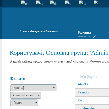
Content Management Framework
Головна
Новини та події
Користувачі, Основна група: '
Admini
В даній таблиці представлені члени нашої спільноти. Можете філ
Ім'я (login)
Фільтри
Alex300
Kilandor
Kort
Trustmaster