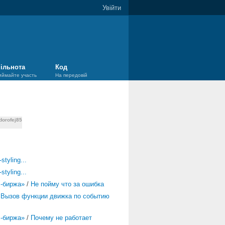
Увійти
ільнота
Код
иймайте участь
На передовій
dorofej85
styling...
styling...
-биржа»
/
Не пойму что за ошибка
/
Вызов функции движка по событию
-биржа»
/
Почему не работает