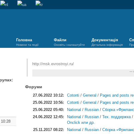
Головна
Файли
Документація
Сп
Новини та події
Оновіть і налаштуйте
Детальна інформація
Пр
http://msk.evrostroyi.ru/
рупах:
Форуми
27.06.2022 10:12:
Cotonti
/
General
/
Pages and posts re-
25.06.2022 10:56:
Cotonti
/
General
/
Pages and posts re-
25.06.2022 05:40:
National
/
Russian
/
Сборка «Фриланс
24.06.2022 12:45:
National
/
Russian
/
Тех. поддержка
 10:28
Onclick или др.
25.11.2017 08:22:
National
/
Russian
/
Сборка «Фриланс