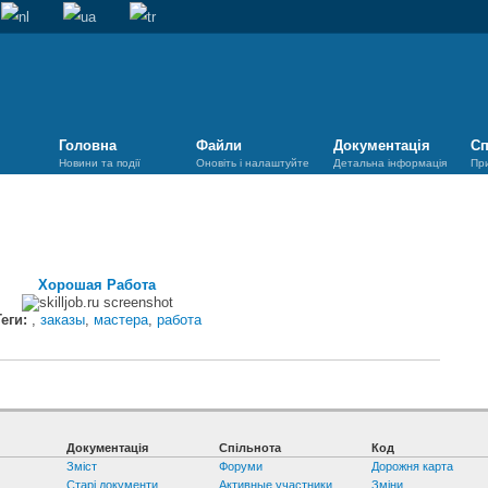
Головна
Файли
Документація
Сп
Новини та події
Оновіть і налаштуйте
Детальна інформація
Пр
Хорошая Работа
еги:
,
заказы
,
мастера
,
работа
Документація
Спільнота
Код
Зміст
Форуми
Дорожня карта
Старі документи
Активные участники
Зміни