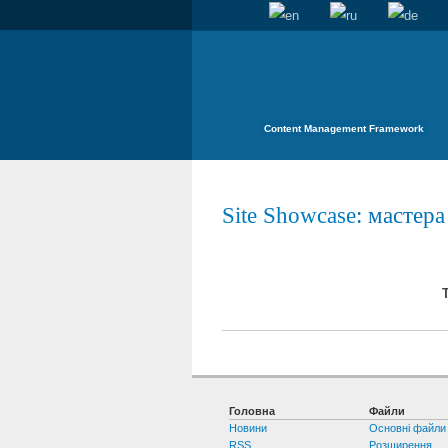
Content Management Framework
Site Showcase
: мастера
Т
Головна
Файли
Новини
Основні файли
RSS
Розширення