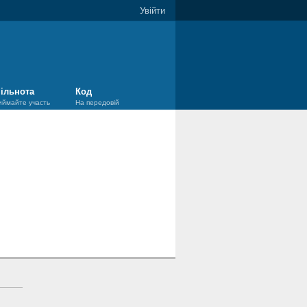
Увійти
ільнота
Код
иймайте участь
На передовій