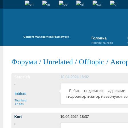
Content Management Framework
Головна
Новини та події
Форуми
/
Unrelated
/
Offtopic
/
Автор
Sergeich
10.04.2024 18:02
Ребят, поделитесь адресами
Editors
гидроамортизатор навернулся, вот
Thanked:
17 раз
Kort
10.04.2024 18:37