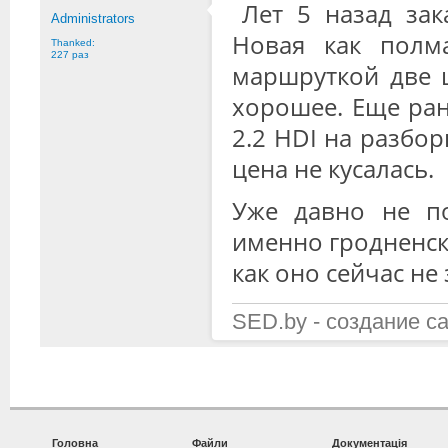
Лет 5 назад за
Administrators
Новая как полм
Thanked:
227 раз
маршруткой две 
хорошее. Еще ран
2.2 HDI на разбор
цена не кусалась.
Уже давно не по
именно гродненски
как оно сейчас не
SED.by - создание с
Головна
Файли
Документація