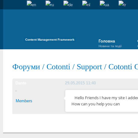
Content Management Framework
Головна
Новини та події
Форуми
/
Cotonti
/
Support
/
Cotonti
Dante
29.05.2015 11:40
Hello Friends I have my site I ad
Members
How can you help you can