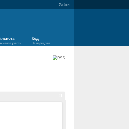
Увійти
ільнота
Код
иймайте участь
На передовій
#1