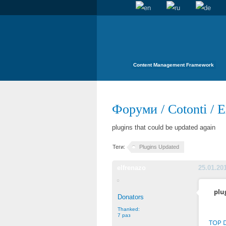
Content Management Framework
Форуми
/
Cotonti
/
E
plugins that could be updated again
Теги:
Plugins Updated
elfrenazo
25.01.20
plu
Donators
Thanked:
7 раз
TOP 