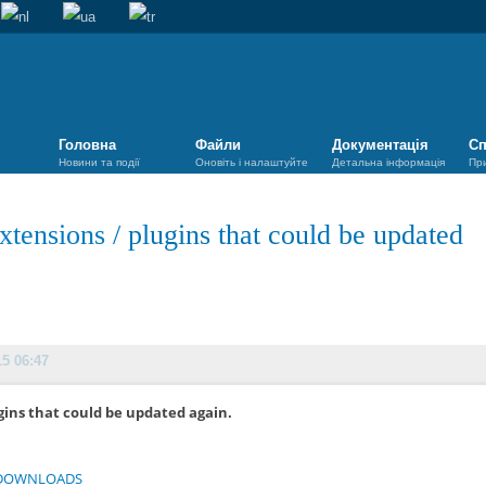
Головна
Файли
Документація
Сп
Новини та події
Оновіть і налаштуйте
Детальна інформація
Пр
xtensions
/
plugins that could be updated
15 06:47
gins that could be updated again.
DOWNLOADS