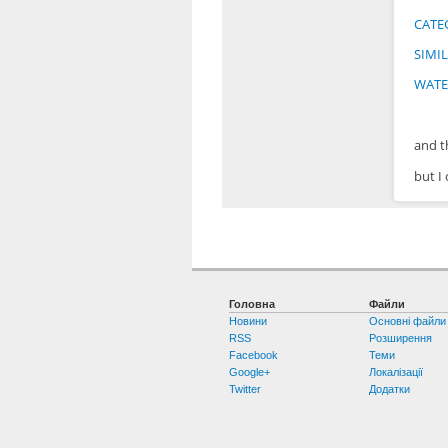
CATE
SIMI
WAT
and t
but I 
Головна
Файли
Новини
Основні файли
RSS
Розширення
Facebook
Теми
Google+
Локалізації
Twitter
Додатки