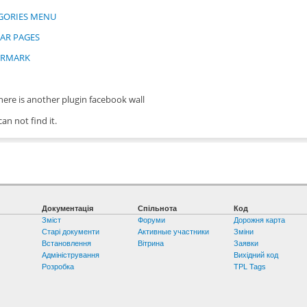
GORIES MENU
LAR PAGES
ERMARK
here is another plugin facebook wall
can not find it.
Документація
Спільнота
Код
Зміст
Форуми
Дорожня карта
Старі документи
Активные участники
Зміни
Встановлення
Вітрина
Заявки
Адміністрування
Вихідний код
Розробка
TPL Tags