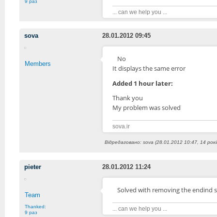
9 раз
... can we help you ...
sova
28.01.2012 09:45
No
Members
It
displays the
same
error
Added 1 hour later:
Thank you
My
problem
was solved
sova.ir
Відредаговано: sova (28.01.2012 10:47, 14 рок
pieter
28.01.2012 11:24
Solved with removing the endind s
Team
Thanked:
... can we help you ...
9 раз