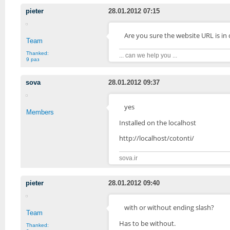
pieter
28.01.2012 07:15
Are you sure the website URL is in
Team
Thanked:
... can we help you ...
9 раз
sova
28.01.2012 09:37
yes
Members
Installed
on the
local
host
http://localhost/cotonti/
sova.ir
pieter
28.01.2012 09:40
with or without ending slash?
Team
Has to be without.
Thanked: