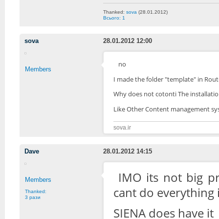
Thanked:
sova
(28.01.2012)
Всього: 1
sova
28.01.2012 12:00
no
Members
I made
the
folder
"
template" in
Rout
Why
does not
cotonti
The
installati
Like
Other
Content management sy
sova.ir
Dave
28.01.2012 14:15
IMO its not big 
Members
cant do everything in
Thanked:
3 рази
SIENA does have it