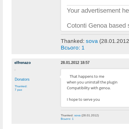
Your advertisement her
Cotonti Genoa based si
Thanked:
sova
(28.01.2012
Всього: 1
elfrenazo
28.01.2012 18:57
That
happens to me
Donators
when you
uninstall the
plugin
Thanked:
Compatibility
with
genoa
.
7 раз
I hope
to serve you
Thanked:
sova
(28.01.2012)
Всього: 1