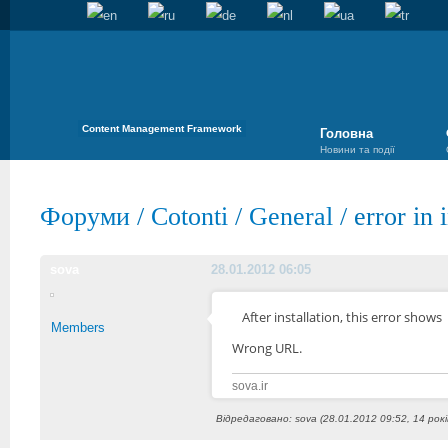
Content Management Framework
Головна
Новини та події
Форуми
/
Cotonti
/
General
/
error in i
sova
28.01.2012 06:05
After
installation
, this
error
shows
Members
Wrong URL.
sova.ir
Відредаговано: sova (28.01.2012 09:52, 14 рок