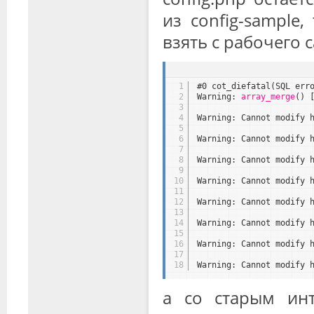
из config-sample,
взять с рабочего 
1
#0 cot_diefatal(SQL err
2
Warning: 
array_merge
() 
3
4
Warning: Cannot modify 
5
6
Warning: Cannot modify 
7
8
Warning: Cannot modify 
9
10
Warning: Cannot modify 
11
12
Warning: Cannot modify 
13
14
Warning: Cannot modify 
15
16
Warning: Cannot modify 
17
18
Warning: Cannot modify 
а со старым инт