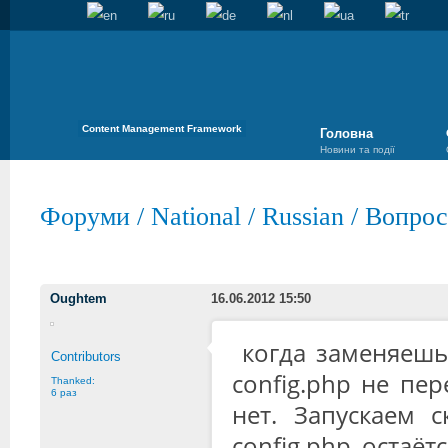
Content Management Framework
Головна
Новини та події
Форуми
/
National
/
Russian
/
Вопрос
Oughtem
16.06.2012 15:50
когда заменяешь
Contributors
config.php не пер
Thanked:
6 раз
нет. Запускаем 
config.php остаёт