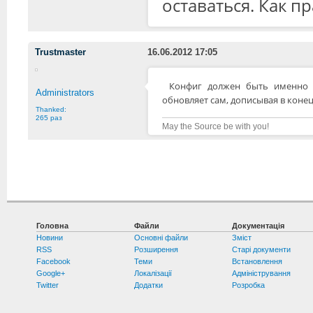
оставаться. Как п
Trustmaster
16.06.2012 17:05
Конфиг должен быть именно с
Administrators
обновляет сам, дописывая в коне
Thanked:
265 раз
May the Source be with you!
Головна
Файли
Документація
Новини
Основні файли
Зміст
RSS
Розширення
Старі документи
Facebook
Теми
Встановлення
Google+
Локалізації
Адміністрування
Twitter
Додатки
Розробка