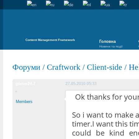
Content Management Framework
Головна
Новини та події
Форуми
/
Craftwork
/
Client-side
/
He
gamer24.7
27.05.2010 05:33
Ok thanks for your
Members
So i want to make a
timer.I want this ti
could be kind en