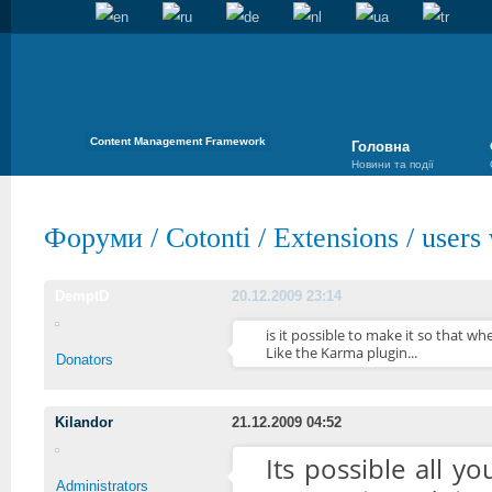
Content Management Framework
Головна
Новини та події
Форуми
/
Cotonti
/
Extensions
/
users 
DemptD
20.12.2009 23:14
is it possible to make it so that w
Like the Karma plugin...
Donators
Kilandor
21.12.2009 04:52
Its possible all y
Administrators