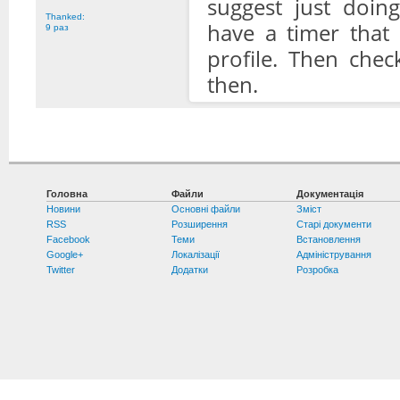
suggest just doin
Thanked:
have a timer that
9 раз
profile. Then chec
then.
Головна
Файли
Документація
Новини
Основні файли
Зміст
RSS
Розширення
Старі документи
Facebook
Теми
Встановлення
Google+
Локалізації
Адміністрування
Twitter
Додатки
Розробка