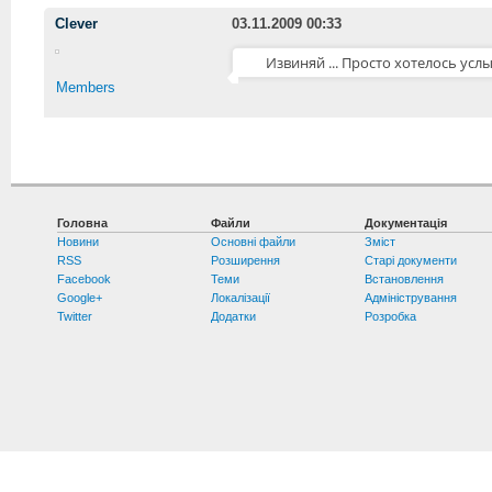
Clever
03.11.2009 00:33
Извиняй ... Просто хотелось усл
Members
Головна
Файли
Документація
Новини
Основні файли
Зміст
RSS
Розширення
Старі документи
Facebook
Теми
Встановлення
Google+
Локалізації
Адміністрування
Twitter
Додатки
Розробка