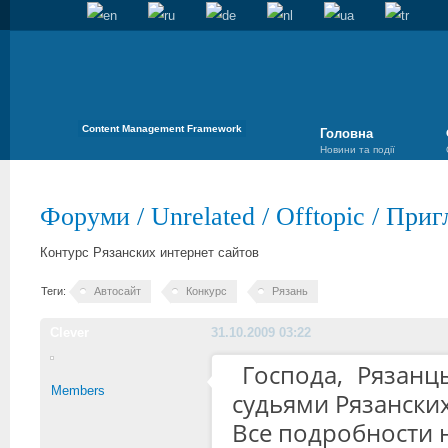
Content Management Framework
Головна
Новини та події
Форуми
/
Unrelated
/
Offtopic
/
Приг
Контурс Рязанских интернет сайтов
Теги:
Автосайт
Конкурс
Рязань
Clever
31.10.2009 03:22
Господа, Рязан
Members
судьями Рязански
Все подробности 