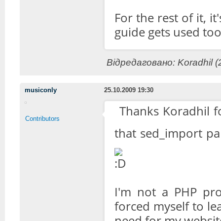
For the rest of it, 
guide gets used to
Відредаговано: Koradhil (
musiconly
25.10.2009 19:30
Thanks Koradhil f
Contributors
that sed_import pa
I'm not a PHP pro
forced myself to le
need for my websit