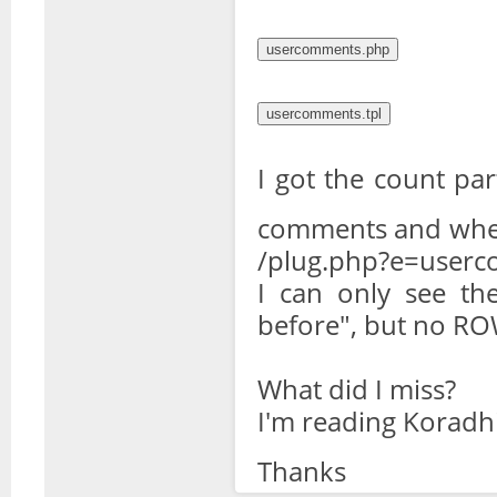
I got the count pa
comments and when 
/plug.php?e=user
I can only see th
before", but no RO
What did I miss?
I'm reading Koradhi
Thanks