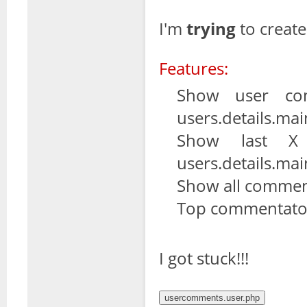
I'm
trying
to create
Features:
Show user com
users.details.mai
Show last X 
users.details.mai
Show all comment
Top commentator
I got stuck!!!