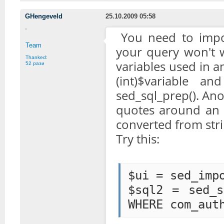
GHengeveld
25.10.2009 05:58
You need to impo
Team
your query won't w
Thanked:
variables used in a
52 рази
(int)$variable a
sed_sql_prep(). Ano
quotes around an i
converted from stri
Try this:
$ui = sed_imp
$sql2 = sed_s
WHERE com_aut