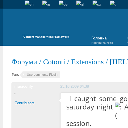
Content Management Framework
Головна
Новини та події
Форуми
/
Cotonti
/
Extensions
/
[HELP
Теги:
Usercomments Plugin
musiconly
25.10.2009 04:38
I caught some g
Contributors
saturday night
A
session.