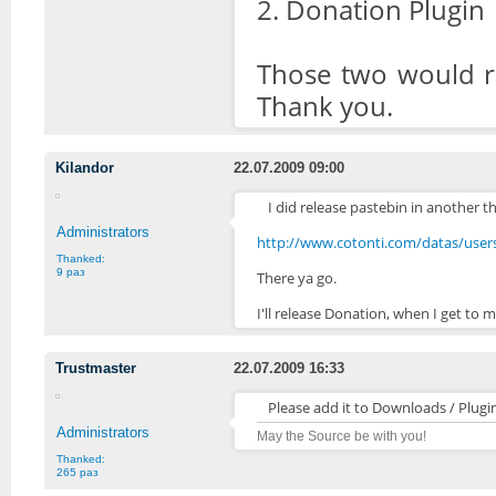
2. Donation Plugin
Those two would re
Thank you.
Kilandor
22.07.2009 09:00
I did release pastebin in another t
Administrators
http://www.cotonti.com/datas/users
Thanked:
9 раз
There ya go.
I'll release Donation, when I get to 
Trustmaster
22.07.2009 16:33
Please add it to Downloads / Plugi
Administrators
May the Source be with you!
Thanked:
265 раз