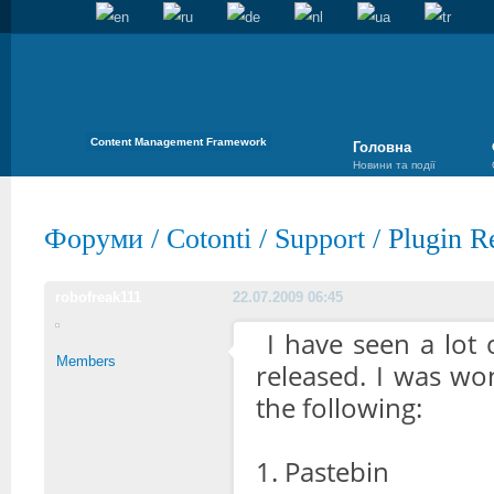
Content Management Framework
Головна
Новини та події
Форуми
/
Cotonti
/
Support
/
Plugin R
robofreak111
22.07.2009 06:45
I have seen a lot 
Members
released. I was wo
the following:
1. Pastebin