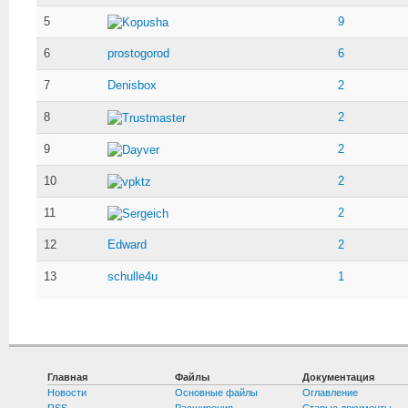
5
9
Kopusha
6
prostogorod
6
7
Denisbox
2
8
2
Trustmaster
9
2
Dayver
10
2
vpktz
11
2
Sergeich
12
Edward
2
13
schulle4u
1
Главная
Файлы
Документация
Новости
Основные файлы
Оглавление
RSS
Расширения
Старые документы