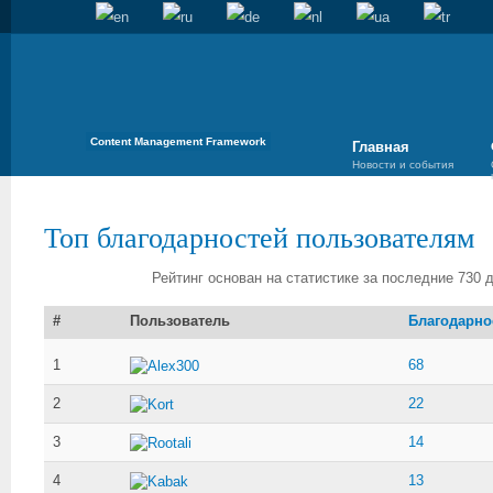
Content Management Framework
Главная
Новости и события
Топ благодарностей пользователям
Рейтинг основан на статистике за последние 730 
#
Пользователь
Благодарно
1
68
Alex300
2
22
Kort
3
14
Rootali
4
13
Kabak