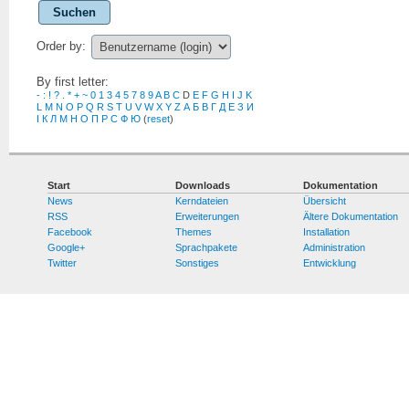
Suchen
Order by:
By first letter:
-
:
!
?
.
*
+
~
0
1
3
4
5
7
8
9
A
B
C
D
E
F
G
H
I
J
K
L
M
N
O
P
Q
R
S
T
U
V
W
X
Y
Z
А
Б
В
Г
Д
Е
З
И
І
К
Л
М
Н
О
П
Р
С
Ф
Ю
(
reset
)
Start
Downloads
Dokumentation
News
Kerndateien
Übersicht
RSS
Erweiterungen
Ältere Dokumentation
Facebook
Themes
Installation
Google+
Sprachpakete
Administration
Twitter
Sonstiges
Entwicklung